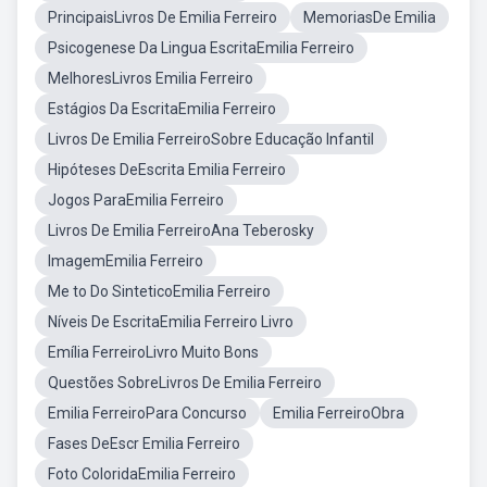
PrincipaisLivros De Emilia Ferreiro
MemoriasDe Emilia
Psicogenese Da Lingua EscritaEmilia Ferreiro
MelhoresLivros Emilia Ferreiro
Estágios Da EscritaEmilia Ferreiro
Livros De Emilia FerreiroSobre Educação Infantil
Hipóteses DeEscrita Emilia Ferreiro
Jogos ParaEmilia Ferreiro
Livros De Emilia FerreiroAna Teberosky
ImagemEmilia Ferreiro
Me to Do SinteticoEmilia Ferreiro
Níveis De EscritaEmilia Ferreiro Livro
Emília FerreiroLivro Muito Bons
Questões SobreLivros De Emilia Ferreiro
Emilia FerreiroPara Concurso
Emilia FerreiroObra
Fases DeEscr Emilia Ferreiro
Foto ColoridaEmilia Ferreiro