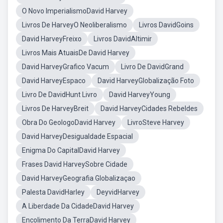
O Novo ImperialismoDavid Harvey
Livros De HarveyO Neoliberalismo
Livros DavidGoins
David HarveyFreixo
Livros DavidAltimir
Livros Mais AtuaisDe David Harvey
David HarveyGrafico Vacum
Livro De DavidGrand
David HarveyEspaco
David HarveyGlobalização Foto
Livro De DavidHunt Livro
David HarveyYoung
Livros De HarveyBreit
David HarveyCidades Rebeldes
Obra Do GeologoDavid Harvey
LivroSteve Harvey
David HarveyDesigualdade Espacial
Enigma Do CapitalDavid Harvey
Frases David HarveySobre Cidade
David HarveyGeografia Globalizaçao
Palesta DavidHarley
DeyvidHarvey
A Liberdade Da CidadeDavid Harvey
Encolimento Da TerraDavid Harvey