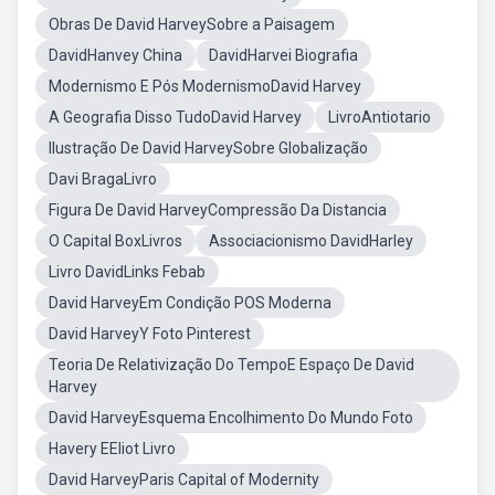
Obras De David HarveySobre a Paisagem
DavidHanvey China
DavidHarvei Biografia
Modernismo E Pós ModernismoDavid Harvey
A Geografia Disso TudoDavid Harvey
LivroAntiotario
Ilustração De David HarveySobre Globalização
Davi BragaLivro
Figura De David HarveyCompressão Da Distancia
O Capital BoxLivros
Associacionismo DavidHarley
Livro DavidLinks Febab
David HarveyEm Condição POS Moderna
David HarveyY Foto Pinterest
Teoria De Relativização Do TempoE Espaço De David
Harvey
David HarveyEsquema Encolhimento Do Mundo Foto
Havery EEliot Livro
David HarveyParis Capital of Modernity