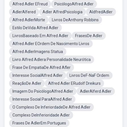
Alfred Adler EFreud
PsicólogoAlfred Adler
AdlerAlfered
Adler AlfredPsicologia
AldfredAdler
Alfred AdlerMorte
Livros DeAnthony Robbins
Estilo DeVida Alfred Adler
LivrosBaseado Em Alfred Adler
FrasesDe Adler
Alfred Adler EOrdem De Nascimento Livros
Alfred AdlerImagens Statua
Livro Alfred Adlera Personalidade Neurótica
Frase De EmpatiaDe Alfred Afler
Interesse SocialAlfred Adler
Livros DeF-NaF Ordem
ReaçãoDe Adler
Alfred Adler ERudolf Dreikurs
Imagem Do PsicólogoAlfred Adler
AdlerAlferd Adler
Interesse Social ParaAlfred Adler
O Complexo De InferiordadeDe Alfred Adler
Complexo DeInferioridade Adler
Frases De AdlerEm Portugues