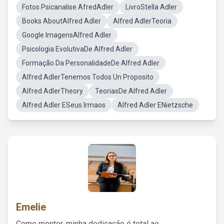
Fotos Psicanalise AfredAdler
LivroStella Adler
Books AboutAlfred Adler
Alfred AdlerTeoria
Google ImagensAlfred Adler
Psicologia EvolutivaDe Alfred Adler
Formação Da PersonalidadeDe Alfred Adler
Alfred AdlerTenemos Todos Un Proposito
Alfred AdlerTheory
TeoriasDe Alfred Adler
Alfred Adler ESeus Irmaos
Alfred Adler ENietzsche
Emelie
Como mentor, minha dedicação é total ao