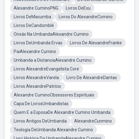
Alexandre CuminoPNG
Livros DeExu
Livros DeMacumba
Livros Do AlexandreComino
Livros DeCandomblé
Orixás Na UmbandaAlexandre Cumino
Livros DeUmbanda Ervas
Livros De AlexandreFranke
PaiAlexandre Cumino
Umbanda a DistanciaAlexandre Cumino
Livros AlexandreEvangelista Core
Livros AlexandreVarela
Livro De AlexandreDantas
Livros AlexandrePatrício
Alexandre CuminoObsessores Espirituais
Capa De LivrosUmbandistas
Quem E a EsposaDe Alexandre Cumino Umbanda
Livros Antigos DeUmbanda
AlexandreCunmino
Teologia DeUmbanda Alexandre Cumino
Livro História Da UmbandaAlexandre Cumino