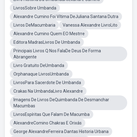
LivrosSobre Umbanda
Alexandre Cumino Foi Vítima DeJuliana Santana Dutra
Livros DeMacumbaria
Vanessa Alexandre LivroLito
Alexandre Cumino Quem EO Mestrre
Editora MadrasLivros De Umbanda
Principais Livros Q Nos FalaDe Deus De Forma
Abrangente
Livro Gratuito DeUmbanda
Orphanaque LivrosUmbanda
LivrosPara Sacerdote De Umbanda
Crakas Na UmbandaLivro Alexandre
Imagens De Livros DeQuimbanda De Desmanchar
Macumbas
LivrosEspíritas Que Falam De Macumba
AlexandreComino Chakras E Orixás
George AlexandreFerreira Dantas Historia Urbana