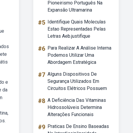
Pioneirismo Português Na
Expansão Ultramarina
#5
Identifique Quais Moleculas
Estao Representadas Pelas
ue
Letras Aeb.justifique
sados
#6
Para Realizar A Análise Interna
rete
Podemos Utilizar Uma
átis
Abordagem Estratégica
#7
Alguns Dispositivos De
Segurança Utilizados Em
do e
Circuitos Elétricos Possuem
e da
em
#8
A Deficiência Das Vitaminas
Hidrossolúveis Determina
ina,
Alterações Funcionais
os.
#9
Praticas De Ensino Baseadas