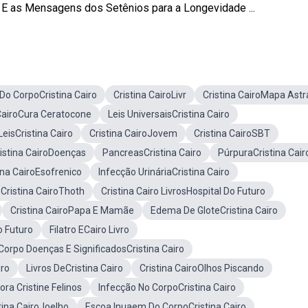
- E as Mensagens dos Setênios para a Longevidade ...
o CorpoCristina Cairo
Cristina CairoLivr
Cristina CairoMapa Astr
 CairoCura Ceratocone
Leis UniversaisCristina Cairo
LeisCristina Cairo
Cristina CairoJovem
Cristina CairoSBT
istina CairoDoenças
PancreasCristina Cairo
PúrpuraCristina Cair
ina CairoEsofrenico
Infecção UrináriaCristina Cairo
 Cristina CairoThoth
Cristina Cairo LivrosHospital Do Futuro
Cristina CairoPapa E Mamãe
Edema De GloteCristina Cairo
o Futuro
Filatro ECairo Livro
orpo Doenças E SignificadosCristina Cairo
iro
Livros DeCristina Cairo
Cristina CairoOlhos Piscando
ora Cristine Felinos
Infecção No CorpoCristina Cairo
tina CairoJoelho
Escoa Inuaem Do CorpoCristina Cairo