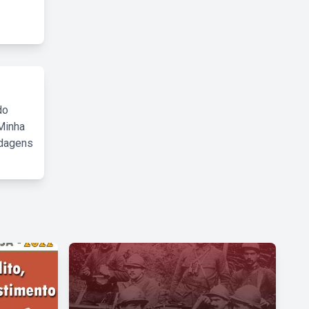
do
Minha
rdagens