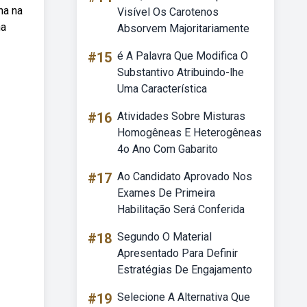
na na
Visível Os Carotenos
na
Absorvem Majoritariamente
#15
é A Palavra Que Modifica O
Substantivo Atribuindo-lhe
Uma Característica
#16
Atividades Sobre Misturas
Homogêneas E Heterogêneas
4o Ano Com Gabarito
#17
Ao Candidato Aprovado Nos
Exames De Primeira
Habilitação Será Conferida
#18
Segundo O Material
Apresentado Para Definir
Estratégias De Engajamento
#19
Selecione A Alternativa Que