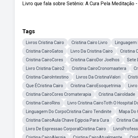
Livro que fala sobre Setênio: A Cura Pela Meditação 
Tags
Livros Cristina Cairo
Cristina Cairo Livro
Linguagem D
Cristina CairoGatos
Livro Da Cristina Cairo
Cristina
Cristina CairoCores
Cristina CairoDor Joelhos
Sete 
Livro Cristina Cairo2
Cristina CairoCronomaatera
Cr
Cristina CairoIntestino
Livros Da CristinaValori
Crist
Que ÉCristina Cairo
Cristina CairoEsoquetrinia
Livro
Cristina CairoCores Cromaterapia
Cristina CairoIdade
Cristina CairoRins
Livro Cristina CairoToth O Hospital D
Linguagem Do CorpoCristina Cairo Tendinite
Mapa Do C
Cristina CairoAula Chave Egipcia Para Cura
Cristina Ca
Livro De Espressao CorporalCristina Cairo
LivroProfess
Cristina CairoAlergia
Cristina CairoAtualmente
Cris