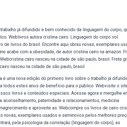
trabalho já difundido e bem conhecido da linguagem do corpo, q
co. Weblivros autora cristina cairo. Linguagem do corpo vol.
vo de livros do brasil. Encontre aqui obras novas, exemplares u
 acabe com a obesidade, de autor cristina cairo na amazon. F
bcristina cairo nasceu na cidade de são paulo, brasil. Frete gr
iro nasceu na cidade de são paulo, brasil.
 uma nova edição do primeiro livro sobre o trabalho já difundi
 todos estes anos de benefício para o público. Webvisite o sit
e nossos livros e conteúdos especiais. Acesse agora e mergulhe 
e aconselhamento, paternidade e relacionamentos, medicina
emagrecimento e aproveite as. Webcompre os livros de cairo crist
obras novas, exemplares usados e seminovos pelos melhores preç
ntrará, pela psicologia da correlação (linguagem do corpo), as