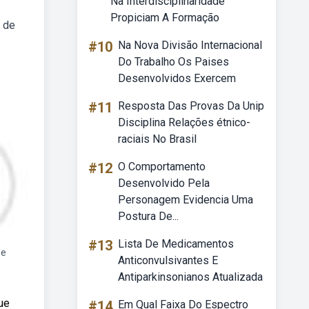
Na Interdisciplinaridade
Propiciam A Formação
s de
#10
Na Nova Divisão Internacional
Do Trabalho Os Paises
Desenvolvidos Exercem
#11
Resposta Das Provas Da Unip
Disciplina Relações étnico-
raciais No Brasil
#12
O Comportamento
Desenvolvido Pela
Personagem Evidencia Uma
Postura De...
#13
Lista De Medicamentos
de
Anticonvulsivantes E
Antiparkinsonianos Atualizada
ue
#14
Em Qual Faixa Do Espectro