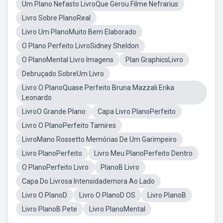
Um Plano Nefasto LivroQue Gerou Filme Nefrarius
Livro Sobre PlanoReal
Livro Um PlanoMuito Bem Elaborado
O Plano Perfeito LivroSidney Sheldon
O PlanoMental Livro Imagens
Plan GraphicsLivro
Debruçado SobreUm Livro
Livro O PlanoQuase Perfeito Bruna Mazzali Erika
Leonardo
LivroO Grande Plano
Capa Livro PlanoPerfeito
Livro O PlanoPerfeito Tamires
LivroMano Rossetto Memórias De Um Garimpeiro
Livro PlanoPerfeito
Livro Meu PlanoPerfeito Dentro
O PlanoPerfeito Livro
PlanoB Livro
Capa Do Livrosa Intensidademora Ao Lado
Livro O PlanoD
Livro O PlanoD OS
Livro PlanoB
Livro PlanoB Pete
Livro PlanoMental