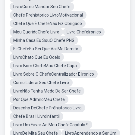
LivroComo Mandar Seu Chefe
Chefe Prehistorico LivroMotivacional
Chefe Que É ChefeNão Fiz Obrigado
Meu QueridoChefe Livro
Livro ChefeIronico
Minha Casa Eu SouO Chefe PNG
Ei ChefeEu Sei Que Vai Me Demitir
LivroChato Que Eu Odeio
Livro Bom ChefeMau Chefe Capa
Livro Sobre O ChefeCentralizador E Ironico
Como LiderarSeu Chefe Livro
LivroNão Tenha Medo De Ser Chefe
Por Que AdmiroMeu Chefe
Desenho DeChefe Préhistorico Livro
Chefe Brasil LivroInfantil
Livro Um Favor Ao Meu ChefeCapitulo 9
LivroDe Mita Seu Chefe
LivroAprendendo a Ser Um