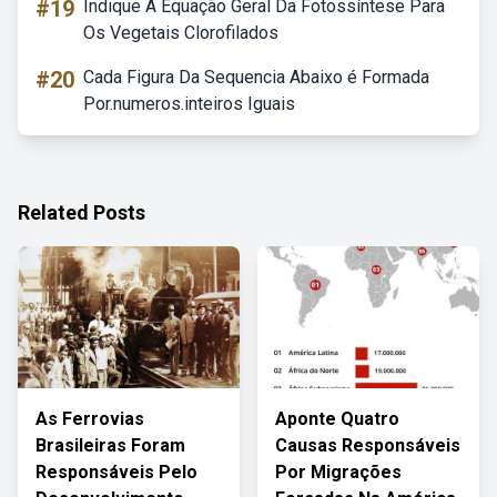
#19
Indique A Equação Geral Da Fotossíntese Para
Os Vegetais Clorofilados
#20
Cada Figura Da Sequencia Abaixo é Formada
Por.numeros.inteiros Iguais
Related Posts
As Ferrovias
Aponte Quatro
Brasileiras Foram
Causas Responsáveis
Responsáveis Pelo
Por Migrações