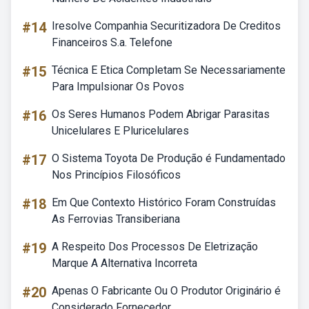
#14
Iresolve Companhia Securitizadora De Creditos
Financeiros S.a. Telefone
#15
Técnica E Etica Completam Se Necessariamente
Para Impulsionar Os Povos
#16
Os Seres Humanos Podem Abrigar Parasitas
Unicelulares E Pluricelulares
#17
O Sistema Toyota De Produção é Fundamentado
Nos Princípios Filosóficos
#18
Em Que Contexto Histórico Foram Construídas
As Ferrovias Transiberiana
#19
A Respeito Dos Processos De Eletrização
Marque A Alternativa Incorreta
#20
Apenas O Fabricante Ou O Produtor Originário é
Considerado Fornecedor