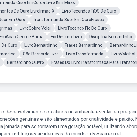
rmando Crise EmCoroa Livro Kim Maas
entos De Ouro LivroIrmao X
LivroTecendos FiOS De Ouro
Suor Em Ouro
Transformando Suor Em OuroFrases
grimas
LivroSobre Volei
LivroTecendo Fio De Ouro
o EmAcao George Barna
Fio DeOuro Livro
Disciplina Bernardinho
o De Ouro
LivroBernardinho
Frases Bernardinho
BernardinhoLi
rnardino
São BernardoLivro
LivroTransformada
LivroVoleibol
Bernardinho OLivro
Frases Do LivroTransformada Para Transfo
 ao desenvolvimento dos alunos no ambiente escolar, empregan
nexões genuínas e são alimentados por criatividade e paixão. 
a jornada para se tornarem uma geração notável, utilizando abo
ipais instituições acadêmicas do mundo - dsw.aau.edu.et.