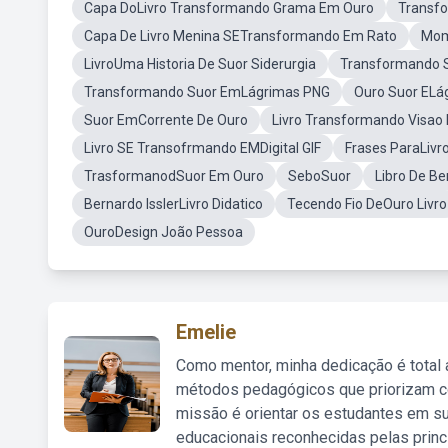
Capa DoLivro Transformando Grama Em Ouro
Transfo
Capa De Livro Menina SETransformando Em Rato
Mom
LivroUma Historia De Suor Siderurgia
Transformando 
Transformando Suor EmLágrimas PNG
Ouro Suor ELá
Suor EmCorrente De Ouro
Livro Transformando Visa
Livro SE Transofrmando EMDigital GIF
Frases ParaLivr
TrasformanodSuor Em Ouro
SeboSuor
Libro De Be
Bernardo IsslerLivro Didatico
Tecendo Fio DeOuro Livro
OuroDesign João Pessoa
Emelie
Como mentor, minha dedicação é total
métodos pedagógicos que priorizam co
missão é orientar os estudantes em su
educacionais reconhecidas pelas princ