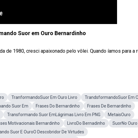
rmando Suor em Ouro Bernardinho
 de 1980, cresci apaixonado pelo vôlei. Quando íamos para a 
ro
TranformandoSuor Em Ouro Livro
TrandsformandoSuor Em 
rmando Suor Em
Frases Do Bernardinho
Frases De Bernardinho
Transformando Suor EmLágrimas Livro Em PNG
MetaisOuro
ases Motivacionais Bernardinho
LivroDo Bernadinho
SuorNo Ouro
ndo Suor E OuroO Descobridor De Virtudes