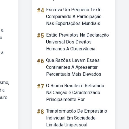
#4
Escreva Um Pequeno Texto
Comparando A Participação
Nas Exportações Mundiais
 a
#5
Estão Previstos Na Declaração
ão
Universal Dos Direitos
Humanos A Observância
 a
#6
Que Razões Levam Esses
Continentes A Apresentar
Percentuais Mais Elevados
esmo,
#7
O Bioma Brasileiro Retratado
é a
Na Canção é Caracterizado
ouro
Principalmente Por
#8
Transformação De Empresário
Individual Em Sociedade
Limitada Unipessoal