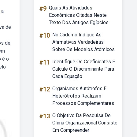
#9
Quais As Atividades
 a
Econômicas Citadas Neste
Texto Dos Antigos Egípcios
va de
#10
No Caderno Indique As
Afirmativas Verdadeiras
os de
Sobre Os Modelos Atômicos
 em
o é o
#11
Identifique Os Coeficientes E
elo
Calcule O Discriminante Para
Cada Equação
#12
Organismos Autótrofos E
Heterótrofos Realizam
Processos Complementares
#13
O Objetivo Da Pesquisa De
Clima Organizacional Consiste
Em Compreender