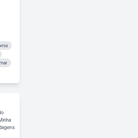
vros
rmar
do
Minha
rdagens