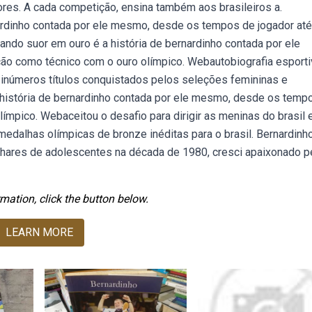
ores. A cada competição, ensina também aos brasileiros a.
ardinho contada por ele mesmo, desde os tempos de jogador até
do suor em ouro é a história de bernardinho contada por ele
o como técnico com o ouro olímpico. Webautobiografia esporti
 inúmeros títulos conquistados pelos seleções femininas e
 história de bernardinho contada por ele mesmo, desde os temp
ímpico. Webaceitou o desafio para dirigir as meninas do brasil
medalhas olímpicas de bronze inéditas para o brasil. Bernardinh
lhares de adolescentes na década de 1980, cresci apaixonado p
mation, click the button below.
LEARN MORE