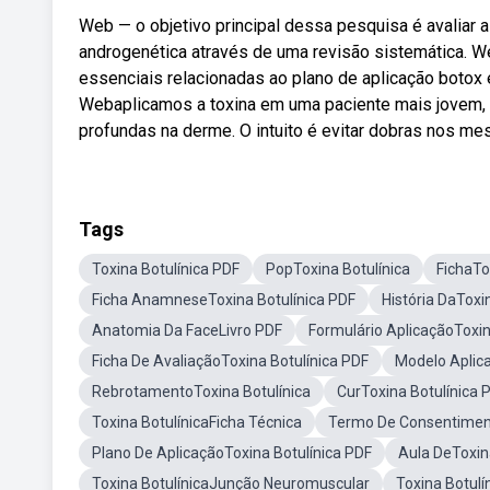
Web — o objetivo principal dessa pesquisa é avaliar a 
androgenética através de uma revisão sistemática. 
essenciais relacionadas ao plano de aplicação botox
Webaplicamos a toxina em uma paciente mais jovem, co
profundas na derme. O intuito é evitar dobras nos m
Tags
Toxina Botulínica PDF
PopToxina Botulínica
FichaTo
Ficha AnamneseToxina Botulínica PDF
História DaToxi
Anatomia Da FaceLivro PDF
Formulário AplicaçãoToxin
Ficha De AvaliaçãoToxina Botulínica PDF
Modelo Aplic
RebrotamentoToxina Botulínica
CurToxina Botulínica 
Toxina BotulínicaFicha Técnica
Termo De Consentiment
Plano De AplicaçãoToxina Botulínica PDF
Aula DeToxin
Toxina BotulínicaJunção Neuromuscular
Toxina Botul