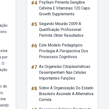
#4
Psyllium Pimenta Gengibre
Cafeína E Vitaminas 120 Caps
Growth Supplements
#5
Segundo Mourão 2009 A
tação
Qualificação Profissional
ivro
Permite Obter Resultados
#6
Este Modelo Pedagógico
oxina
Privilegia A Perspectiva Dos
Processos Cognitivos
a por
. O
#7
As Organelas Citoplasmáticas
cação
Desempenham Nas Células
Importantes Funções
o de
#8
Sobre A Organização Do Estado
so,
Brasileiro Assinale A Alternativa
xina
Correta
tendo