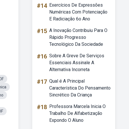
#14
Exercícios De Expressões
Numéricas Com Potenciação
E Radiciação 6o Ano
#15
A Inovação Contribuiu Para O
Rápido Progresso
Tecnológico Da Sociedade
#16
Sobre A Greve De Serviços
Essenciais Assinale A
Alternativa Incorreta
DF
#17
Qual é A Principal
nica
Característica Do Pensamento
Sincrético Da Criança
mo
#18
Professora Marcela Inicia O
DF
Trabalho De Alfabetização
Expondo O Aluno