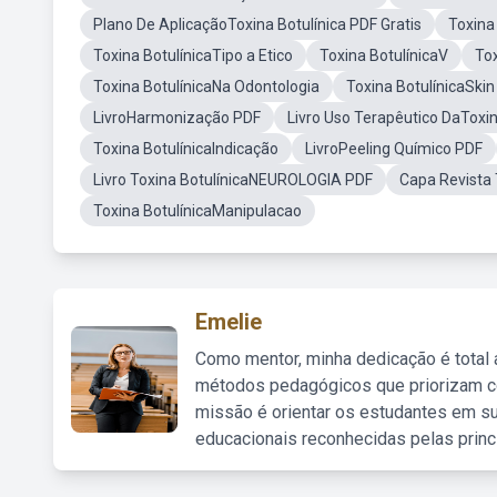
Plano De AplicaçãoToxina Botulínica PDF Gratis
Toxina
Toxina BotulínicaTipo a Etico
Toxina BotulínicaV
Tox
Toxina BotulínicaNa Odontologia
Toxina BotulínicaSkin
LivroHarmonização PDF
Livro Uso Terapêutico DaToxin
Toxina BotulínicaIndicação
LivroPeeling Químico PDF
Livro Toxina BotulínicaNEUROLOGIA PDF
Capa Revista 
Toxina BotulínicaManipulacao
Emelie
Como mentor, minha dedicação é total
métodos pedagógicos que priorizam co
missão é orientar os estudantes em su
educacionais reconhecidas pelas princ