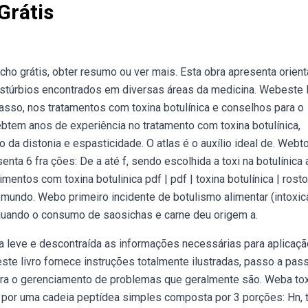
Grátis
echo grátis, obter resumo ou ver mais. Esta obra apresenta orien
istúrbios encontrados em diversas áreas da medicina. Webeste l
passo, nos tratamentos com toxina botulínica e conselhos para o
tem anos de experiência no tratamento com toxina botulínica,
da distonia e espasticidade. O atlas é o auxílio ideal de. Webt
enta 6 fra ções: De a até f, sendo escolhida a toxi na botulínica 
entos com toxina botulinica pdf | pdf | toxina botulínica | rosto
do mundo. Webo primeiro incidente de botulismo alimentar (intoxi
 quando o consumo de saosichas e carne deu origem a.
a leve e descontraída as informações necessárias para aplicaçã
este livro fornece instruções totalmente ilustradas, passo a pas
ara o gerenciamento de problemas que geralmente são. Weba to
a por uma cadeia peptídea simples composta por 3 porções: Hn, 