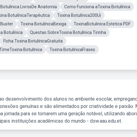
 Botulínica LivrosDe Anatomia
Como Funciona aToxina Botulínica
ina BotulínicaTerapêutica
Toxina Botulínica200Ui
 Buster
Toxina BotulínicaBexiga
ToxinaBotulinica Estetica PDF
a Botulínica
Questao SobreToxina Botulínica Tirinha
Ficha Toxina BotulínicaGratuita
TimeToxina Botulínica
Toxina BotulínicaFrases
 ao desenvolvimento dos alunos no ambiente escolar, empregan
nexões genuínas e são alimentados por criatividade e paixão. 
a jornada para se tornarem uma geração notável, utilizando abo
ipais instituições acadêmicas do mundo - dsw.aau.edu.et.