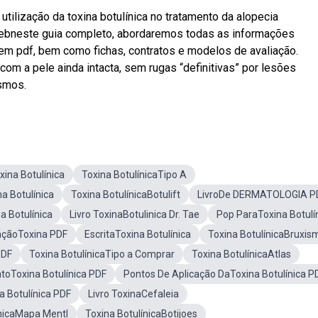
utilização da toxina botulínica no tratamento da alopecia
Webneste guia completo, abordaremos todas as informações
 em pdf, bem como fichas, contratos e modelos de avaliação.
m a pele ainda intacta, sem rugas “definitivas” por lesões
esmos.
xina Botulínica
Toxina BotulínicaTipo A
na Botulínica
Toxina BotulínicaBotulift
LivroDe DERMATOLOGIA P
a Botulínica
Livro ToxinaBotulinica Dr. Tae
Pop ParaToxina Botulí
açãoToxina PDF
EscritaToxina Botulínica
Toxina BotulínicaBruxis
PDF
Toxina BotulínicaTipo a Comprar
Toxina BotulínicaAtlas
oToxina Botulínica PDF
Pontos De Aplicação DaToxina Botulínica P
a Botulínica PDF
Livro ToxinaCefaleia
ínicaMapa Mentl
Toxina BotulínicaBotijoes