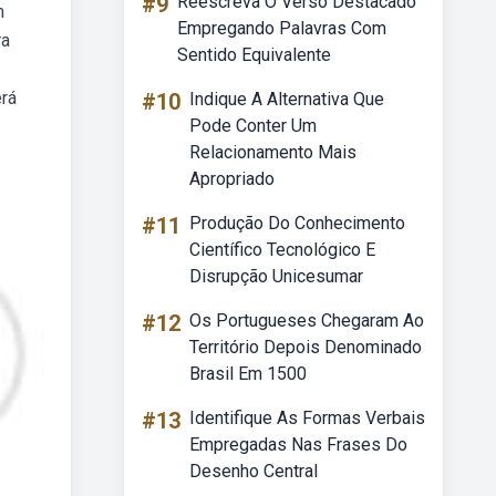
#9
Reescreva O Verso Destacado
m
Empregando Palavras Com
ra
Sentido Equivalente
erá
#10
Indique A Alternativa Que
Pode Conter Um
Relacionamento Mais
Apropriado
#11
Produção Do Conhecimento
Científico Tecnológico E
Disrupção Unicesumar
#12
Os Portugueses Chegaram Ao
Território Depois Denominado
Brasil Em 1500
#13
Identifique As Formas Verbais
Empregadas Nas Frases Do
Desenho Central