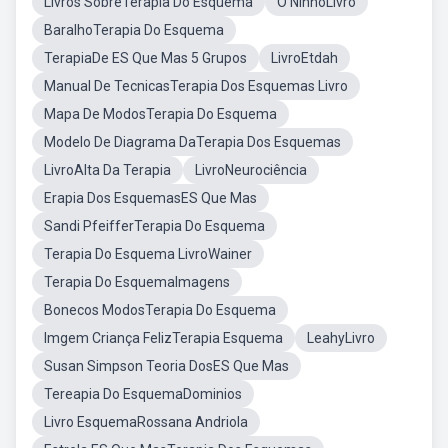
Livros SobreTerapia Do Esquema
O NinhoLivro
BaralhoTerapia Do Esquema
TerapiaDe ES Que Mas 5 Grupos
LivroEtdah
Manual De TecnicasTerapia Dos Esquemas Livro
Mapa De ModosTerapia Do Esquema
Modelo De Diagrama DaTerapia Dos Esquemas
LivroAlta Da Terapia
LivroNeurociência
Erapia Dos EsquemasES Que Mas
Sandi PfeifferTerapia Do Esquema
Terapia Do Esquema LivroWainer
Terapia Do EsquemaImagens
Bonecos ModosTerapia Do Esquema
Imgem Criança FelizTerapia Esquema
LeahyLivro
Susan Simpson Teoria DosES Que Mas
Tereapia Do EsquemaDominios
Livro EsquemaRossana Andriola