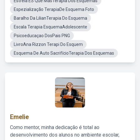
Estrela ES Que MasTerapia Dos Esquemas
Espezialização TerapiaDe Esquema Foto
Baralho Da LilianTerapia Do Esquema
Escala Terapia EsquemaAdolescente
Psicoeducaçao DosPais PNG
LivroAna Rizzon Terapi Do Esquem
Esquema De Auto SacrifícioTerapia Dos Esquemas
Emelie
Como mentor, minha dedicação é total ao
desenvolvimento dos alunos no ambiente escolar,