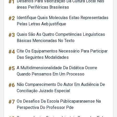
#1
Desafios Para Valorização Da Cultura Local Nas
áreas Periféricas Brasileiras
#2
Identifique Quais Moleculas Estao Representadas
Pelas Letras Aeb.justifique
#3
Quais São As Quatro Competências Linguísticas
Básicas Mencionadas No Texto
#4
Cite Os Equipamentos Necessário Para Participar
Das Seguintes Modalidades
#5
A Multidimensionalidade Da Didática Ocorre
Quando Pensamos Em Um Processo
#6
Não Comparecimento Do Autor Em Audiência De
Conciliação Juizado Especial
#7
Os Desafios Da Escola Públicaparanaense Na
Perspectiva Do Professor Pde