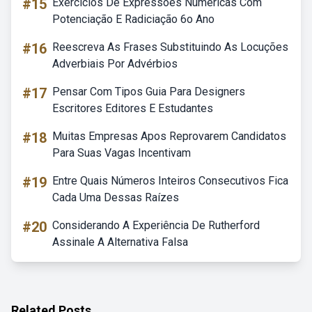
#15
Exercícios De Expressões Numéricas Com
Potenciação E Radiciação 6o Ano
#16
Reescreva As Frases Substituindo As Locuções
Adverbiais Por Advérbios
#17
Pensar Com Tipos Guia Para Designers
Escritores Editores E Estudantes
#18
Muitas Empresas Apos Reprovarem Candidatos
Para Suas Vagas Incentivam
#19
Entre Quais Números Inteiros Consecutivos Fica
Cada Uma Dessas Raízes
#20
Considerando A Experiência De Rutherford
Assinale A Alternativa Falsa
Related Posts