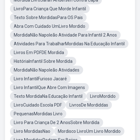
Mordida LivroSarah Andersen Contra Capa
LivroPara Criança Que Morde Infantil
Texto Sobre MordidasPara OS Pais
Abra Com Cuidado UmLivro Mordido
MordidaNão Napoleão Atividade Para Infantil 2 Anos
Atividades Para TrabalharMordidas Na Educação Infantil
Livros Em PDFDE Mordida
HistóriaInfantil Sobre Mordida
MordidaNão Napoleão Atividades
Livro InfantilFurioso Jacaré
Livro InfantilQue Abre Com Imagens
Texto MordidaNa Educação Infantil
LivroMordido
LivroCuidado Escola PDF
LivrosDe Mordiddas
PequenasMordidas Livro
Livro Para Criança De 2 AnosSobre Mordida
Livro MordidasNao
Mordisco LivroUm Livro Mordido