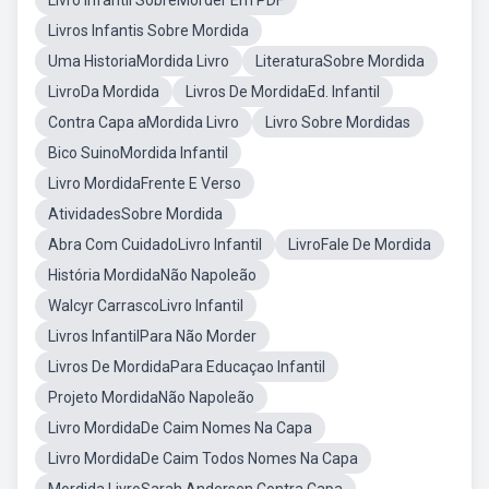
Livro Infantil SobreMorder Em PDF
Livros Infantis Sobre Mordida
Uma HistoriaMordida Livro
LiteraturaSobre Mordida
LivroDa Mordida
Livros De MordidaEd. Infantil
Contra Capa aMordida Livro
Livro Sobre Mordidas
Bico SuinoMordida Infantil
Livro MordidaFrente E Verso
AtividadesSobre Mordida
Abra Com CuidadoLivro Infantil
LivroFale De Mordida
História MordidaNão Napoleão
Walcyr CarrascoLivro Infantil
Livros InfantilPara Não Morder
Livros De MordidaPara Educaçao Infantil
Projeto MordidaNão Napoleão
Livro MordidaDe Caim Nomes Na Capa
Livro MordidaDe Caim Todos Nomes Na Capa