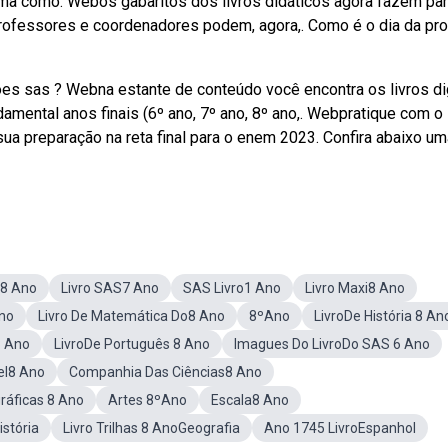
ma como. Webos gabaritos dos livros didáticos agora fazem par
rofessores e coordenadores podem, agora,. Como é o dia da pr
ções sas ? Webna estante de conteúdo você encontra os livros di
mental anos finais (6º ano, 7º ano, 8º ano,. Webpratique com o
a preparação na reta final para o enem 2023. Confira abaixo um
a8 Ano
Livro SAS7 Ano
SAS Livro1 Ano
Livro Maxi8 Ano
Ano
Livro De Matemática Do8 Ano
8ºAno
LivroDe História 8 An
8 Ano
LivroDe Português 8 Ano
Imagues Do LivroDo SAS 6 Ano
el8 Ano
Companhia Das Ciências8 Ano
ráficas 8 Ano
Artes 8ºAno
Escala8 Ano
stória
Livro Trilhas 8 AnoGeografia
Ano 1745 LivroEspanhol