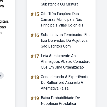
te
Substância Ou Mistura
ova
#15
Cite Três Funções Das
Câmaras Municipais Nas
gitais
Principais Vilas Coloniais
 sas
a
#16
Substantivos Terminados Em
Eza Derivados De Adjetivos
São Escritos Com
#17
Leia Atentamente As
Afirmações Abaixo Considere
Que Em Uma Organização
o
#18
Considerando A Experiência
De Rutherford Assinale A
Alternativa Falsa
#19
Baixa Probabilidade De
Neoplasia Prostática