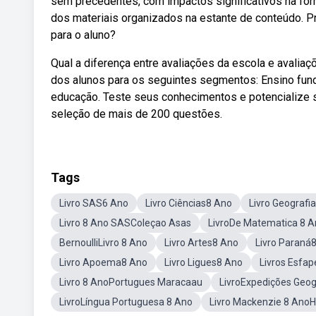
sem precedentes, com impactos significativos na for
dos materiais organizados na estante de conteúdo. P
para o aluno?
Qual a diferença entre avaliações da escola e avalia
dos alunos para os seguintes segmentos: Ensino funda
educação. Teste seus conhecimentos e potencialize su
seleção de mais de 200 questões.
Tags
Livro SAS6 Ano
Livro Ciências8 Ano
Livro Geografi
Livro 8 Ano SASColeçao Asas
LivroDe Matematica 8 
BernoulliLivro 8 Ano
Livro Artes8 Ano
Livro Paraná
Livro Apoema8 Ano
Livro Ligues8 Ano
Livros Esfap
Livro 8 AnoPortugues Maracaau
LivroExpedições Geog
LivroLíngua Portuguesa 8 Ano
Livro Mackenzie 8 AnoHi