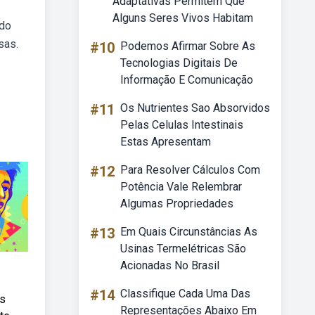
Adaptativas Permitem Que
Alguns Seres Vivos Habitam
 do
sas.
#10
Podemos Afirmar Sobre As
Tecnologias Digitais De
Informação E Comunicação
#11
Os Nutrientes Sao Absorvidos
Pelas Celulas Intestinais
Estas Apresentam
#12
Para Resolver Cálculos Com
Potência Vale Relembrar
Algumas Propriedades
#13
Em Quais Circunstâncias As
Usinas Termelétricas São
Acionadas No Brasil
#14
Classifique Cada Uma Das
os
Representações Abaixo Em