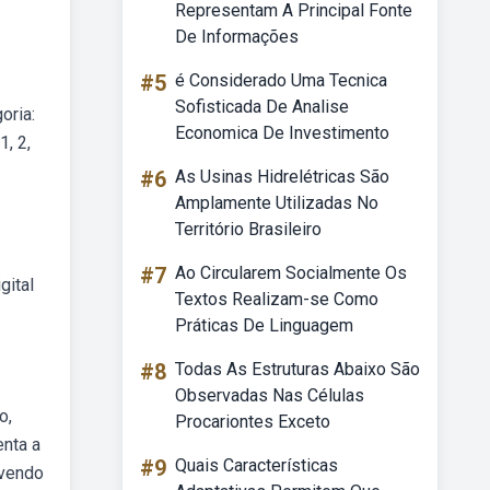
Representam A Principal Fonte
De Informações
#5
é Considerado Uma Tecnica
Sofisticada De Analise
oria:
Economica De Investimento
, 2,
#6
As Usinas Hidrelétricas São
Amplamente Utilizadas No
Território Brasileiro
#7
Ao Circularem Socialmente Os
gital
Textos Realizam-se Como
Práticas De Linguagem
#8
Todas As Estruturas Abaixo São
Observadas Nas Células
o,
Procariontes Exceto
enta a
#9
Quais Características
lvendo