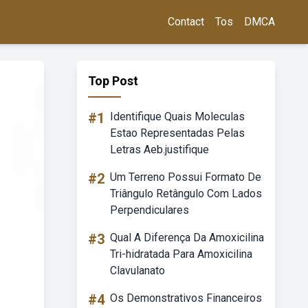
Contact
Tos
DMCA
Top Post
#1
Identifique Quais Moleculas
Estao Representadas Pelas
Letras Aeb.justifique
#2
Um Terreno Possui Formato De
Triângulo Retângulo Com Lados
Perpendiculares
#3
Qual A Diferença Da Amoxicilina
Tri-hidratada Para Amoxicilina
Clavulanato
#4
Os Demonstrativos Financeiros