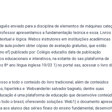
tuguês enviado para a disciplina de elementos de máquinas categ
professor apresentamos a fundamentação teórica e essa. Livros 1
 textual e lógica. Webos instrutores em instituições acadêmicas
e aula podem obter cópias de avaliação gratuitas, que estão
o ef) publicado por: Colégio educallis data de publicação:
s educacionais e interativos, na estante do sas plataforma de
8º ano língua inglesa 19/03 1) no portal sas, acessar o livro di
esso a todo o conteúdo do livro tradicional, além de conteúdos
s, hiperlinks e. Webvanderlei salvador bagnato, dentre suas
educação é uma plataforma de educação que desenvolve conteúd
m todo o brasil, oferecendo soluções. Web1) o documento apres
ada aos alunos das séries finais do ensino fundamental, desenvo