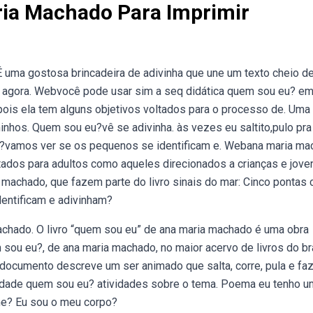
ia Machado Para Imprimir
É uma gostosa brincadeira de adivinha que une um texto cheio d
ês, agora. Webvocê pode usar sim a seq didática quem sou eu? e
 pois ela tem alguns objetivos voltados para o processo de. Uma
nhos. Quem sou eu?vê se adivinha. às vezes eu saltito,pulo pra 
 eu?vamos ver se os pequenos se identificam e. Webana maria m
ltados para adultos como aqueles direcionados a crianças e jove
machado, que fazem parte do livro sinais do mar: Cinco pontas 
entificam e adivinham?
 machado. O livro “quem sou eu” de ana maria machado é uma obra
sou eu?, de ana maria machado, no maior acervo de livros do bra
ocumento descreve um ser animado que salta, corre, pula e fa
tidade quem sou eu? atividades sobre o tema. Poema eu tenho u
e? Eu sou o meu corpo?