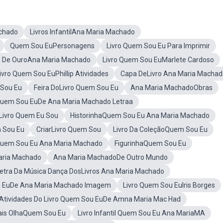
chado
Livros InfantilAna Maria Machado
Quem Sou EuPersonagens
Livro Quem Sou Eu Para Imprimir
s De OuroAna Maria Machado
Livro Quem Sou EuMarlete Cardoso
ivro Quem Sou EuPhillip Atividades
Capa DeLivro Ana Maria Machad
 Sou Eu
Feira DoLivro Quem Sou Eu
Ana Maria MachadoObras
 Quem Sou EuDe Ana Maria Machado Letraa
Livro Quem Eu Sou
HistorinhaQuem Sou Eu Ana Maria Machado
 Sou Eu
CriarLivro Quem Sou
Livro Da ColeçãoQuem Sou Eu
Quem Sou Eu Ana Maria Machado
FigurinhaQuem Sou Eu
aria Machado
Ana Maria MachadoDe Outro Mundo
etra Da Música Dança DosLivros Ana Maria Machado
u EuDe Ana Maria Machado Imagem
Livro Quem Sou EuIris Borges
Atividades Do Livro Quem Sou EuDe Amna Maria Mac Had
ais OlhaQuem Sou Eu
Livro Infantil Quem Sou Eu Ana MariaMA