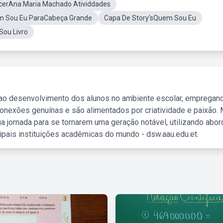
cerAna Maria Machado Atividdades
m Sou Eu ParaCabeça Grande
Capa De Story'sQuem Sou Eu
Sou Livro
 ao desenvolvimento dos alunos no ambiente escolar, empregan
nexões genuínas e são alimentados por criatividade e paixão. 
a jornada para se tornarem uma geração notável, utilizando abo
ipais instituições acadêmicas do mundo - dsw.aau.edu.et.