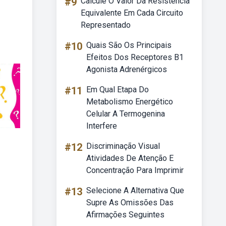
#9
Calcule O Valor Da Resistência
Equivalente Em Cada Circuito
Representado
#10
Quais São Os Principais
Efeitos Dos Receptores B1
Agonista Adrenérgicos
#11
Em Qual Etapa Do
Metabolismo Energético
Celular A Termogenina
Interfere
#12
Discriminação Visual
Atividades De Atenção E
Concentração Para Imprimir
#13
Selecione A Alternativa Que
Supre As Omissões Das
Afirmações Seguintes