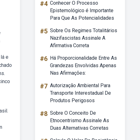
#4
Conhecer O Processo
Epistemológico é Importante
Para Que As Potencialidades
#5
Sobre Os Regimes Totalitários
e
Nazifascistas Assinale A
m
Afirmativa Correta
lá e
#6
Há Proporcionalidade Entre As
achado
Grandezas Envolvidas Apenas
Nas Afirmações:
ns.
cinco
#7
Autorização Ambiental Para
Transporte Interestadual De
Produtos Perigosos
sil.
#8
Sobre O Conceito De
z
Etnocentrismo Assinale As
m
Duas Alternativas Corretas