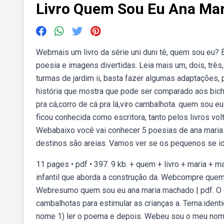
Livro Quem Sou Eu Ana Mar
Webmais um livro da série uni duni tê, quem sou eu? 
poesia e imagens divertidas. Leia mais um, dois, tr
turmas de jardim ii, basta fazer algumas adaptações,
história que mostra que pode ser comparado aos bichi
pra cá,corro de cá pra lá,viro cambalhota. quem sou
ficou conhecida como escritora, tanto pelos livros vo
Webabaixo você vai conhecer 5 poesias de ana maria 
destinos são areias. Vamos ver se os pequenos se id
11 pages • pdf • 397. 9 kb. + quem + livro + maria +
infantil que aborda a construção da. Webcompre quem 
Webresumo quem sou eu ana maria machado | pdf. O d
cambalhotas para estimular as crianças a. Tema:iden
nome 1) ler o poema e depois. Webeu sou o meu nom