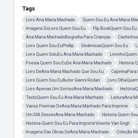
Tags
Livro Ana Maria Machado
Quem Sou Eu Ana Maria Ma
Imagens DoLivro Quem Sou Eu
Flip BookQuem Sou Eu
Ana Maria MachadoBiografia Para Crianças
Cachinho
Livro Quem Sou EuPhillip
DinâmicasQuem Sou Eu
L
Livro Quem SoluEu Ana Maria Machado
LivrinhoQuem
Poesia Quem Sou EuDe Ana Maria Machado
Historia
Livro DeAna Maria Machado Que Sou Eu
CapinhaPara 
Livro Quem Sou EuAutor Gianni Rodari
Livro OlhaQuem
Livro Apenas Um SorrisoAna Maria Machado
História
TextoQuem Sou Eu Ana Maria Machado
LeituraAna M
Varios Poemas DeAna Maria Machado Para Imprimir
L
Um DIA DessesAna Maria Machado
Historia Quem So
História Quem Sou Eu Para ImprimirVicente Van Gogh
Imagens Das Obras DeAna Maria Machado
Coleção M