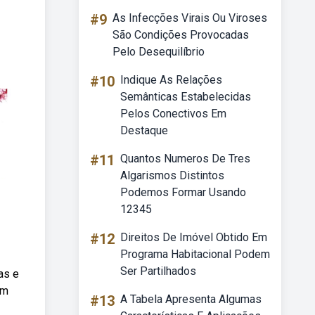
#9
As Infecções Virais Ou Viroses
São Condições Provocadas
Pelo Desequilíbrio
#10
Indique As Relações
Semânticas Estabelecidas
Pelos Conectivos Em
Destaque
#11
Quantos Numeros De Tres
Algarismos Distintos
Podemos Formar Usando
12345
#12
Direitos De Imóvel Obtido Em
Programa Habitacional Podem
Ser Partilhados
as e
em
#13
A Tabela Apresenta Algumas