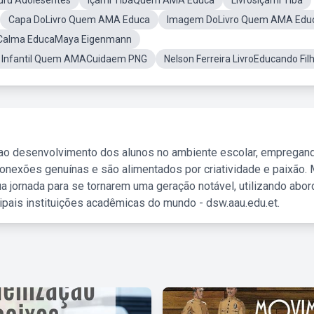
uru Adolesentes
Içami TibaQuem AMA Educa
LivrosIçami Tiba
Capa DoLivro Quem AMA Educa
Imagem DoLivro Quem AMA Edu
a Calma EducaMaya Eigenmann
 Infantil Quem AMACuidaem PNG
Nelson Ferreira LivroEducando Fil
 ao desenvolvimento dos alunos no ambiente escolar, empregan
nexões genuínas e são alimentados por criatividade e paixão. 
a jornada para se tornarem uma geração notável, utilizando abo
ipais instituições acadêmicas do mundo - dsw.aau.edu.et.