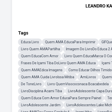
LEANDRO KA
Tags
Educa Livro
Quem AMA EducaPara Imprimir
GIFQu
Livro Quem AMAPartilha
Imagem Do LivroDo Educa 2 
Quem EducaCom Amor
Livro Quem EducaMarca O Cor
Frases De Içami Tiba DoLivro Quem AMA Educa
Içami 
Quem AMAEdica Imagens
Como Educar Dilhos Timido
Quem AMA Cuida LivroIssa Mitiba
AmiLivros
Quem
De ToneLivro
Livro QuemVisococonaca Bcacabedela
LivroDisciplina Acami Tiba
LivroAdolescente Capa Dur
Quem Educa Com Amor EducaPara Sempre Painel
Te
LivroAdolescente Jardim
LivroAdolescentes Lake Mic