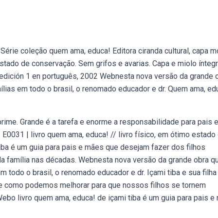
érie coleção quem ama, educa! Editora ciranda cultural, capa m
estado de conservação. Sem grifos e avarias. Capa e miolo íntegr
e, edición 1 en português, 2002 Webnesta nova versão da grande 
ílias em todo o brasil, o renomado educador e dr. Quem ama, edu
rime. Grande é a tarefa e enorme a responsabilidade para pais 
E0031 | livro quem ama, educa! // livro físico, em ótimo estado
iba é um guia para pais e mães que desejam fazer dos filhos
 da família nas décadas. Webnesta nova versão da grande obra 
m todo o brasil, o renomado educador e dr. Içami tiba e sua filha
de como podemos melhorar para que nossos filhos se tornem
ebo livro quem ama, educa! de içami tiba é um guia para pais e