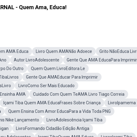
RNAL - Quem Ama, Educa!
em AMA Educa
Livro Quem AMANão Adoece
Grito NãoEduca Liv
Ano
Autor LivroAdolescente
Gente Que AMA EducaPara Imprimir
po Do Outro
Quem Quem LivroEditora Le
TibaLivros
Gente Que AMAEducar Para Imprimir
sLivro
LivroComo Ser Mais Educado
Ensinha AMA
Cuidado Com Quem TeAMA Livro Tiago Correia
Içami Tiba Quem AMA EducaFrases Sobre Criança
LivroIpamema
a
Quem Ensina Com Amor EducaPara a Vida Toda PNG
nis Nike Lançamento
LivroAdolescência Içami Tiba
higan
LivroFormando Cidadão Edição Antiga