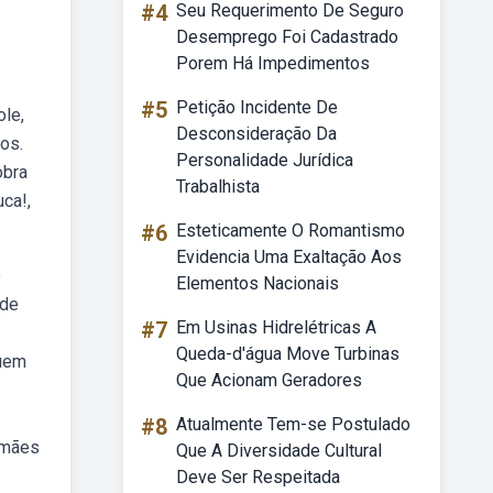
#4
Seu Requerimento De Seguro
Desemprego Foi Cadastrado
Porem Há Impedimentos
#5
Petição Incidente De
ole,
Desconsideração Da
os.
Personalidade Jurídica
obra
Trabalhista
ca!,
#6
Esteticamente O Romantismo
Evidencia Uma Exaltação Aos
e
Elementos Nacionais
 de
#7
Em Usinas Hidrelétricas A
Queda-d'água Move Turbinas
quem
Que Acionam Geradores
#8
Atualmente Tem-se Postulado
 mães
Que A Diversidade Cultural
Deve Ser Respeitada