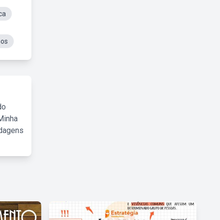
ca
hos
do
Minha
rdagens