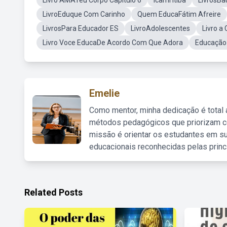
Livro AMATeu Corpo Capitulo 6
Icami Itiba
LivrosBa
LivroEduque Com Carinho
Quem EducaFátim Afreire
LivrosPara Educador ES
LivroAdolescentes
Livro 
Livro Voce EducaDe Acordo Com Que Adora
Educação
Emelie
Como mentor, minha dedicação é total
métodos pedagógicos que priorizam co
missão é orientar os estudantes em su
educacionais reconhecidas pelas princ
Related Posts