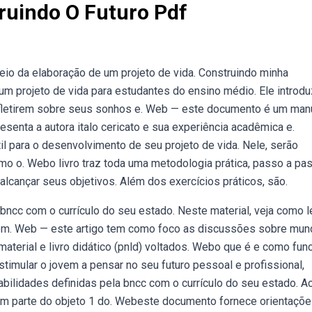
truindo O Futuro Pdf
 meio da elaboração de um projeto de vida. Construindo minha
m projeto de vida para estudantes do ensino médio. Ele introdu
 refletirem sobre seus sonhos e. Web — este documento é um man
esenta a autora italo cericato e sua experiência acadêmica e.
il para o desenvolvimento de seu projeto de vida. Nele, serão
mo o. Webo livro traz toda uma metodologia prática, passo a pa
alcançar seus objetivos. Além dos exercícios práticos, são.
 bncc com o currículo do seu estado. Neste material, veja como l
tem. Web — este artigo tem como foco as discussões sobre mun
material e livro didático (pnld) voltados. Webo que é e como fun
timular o jovem a pensar no seu futuro pessoal e profissional,
abilidades definidas pela bncc com o currículo do seu estado. 
em parte do objeto 1 do. Webeste documento fornece orientaçõ