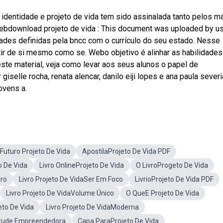
 identidade e projeto de vida tem sido assinalada tanto pelos m
Webdownload projeto de vida : This document was uploaded by u
idades definidas pela bncc com o currículo do seu estado. Nesse
artir de si mesmo como se. Webo objetivo é alinhar as habilidades
este material, veja como levar aos seus alunos o papel de
iselle rocha, renata alencar, danilo eiji lopes e ana paula severi
ovens a.
Futuro Projeto De Vida
ApostilaProjeto De Vida PDF
o De Vida
Livro OnlineProjeto De Vida
O LivroProgeto De Vida
uro
Livro Projeto De VidaSer Em Foco
LivrioProjeto De Vida PDF
Livro Projeto De VidaVolume Único
O QueE Projeto De Vida
to De Vida
Livro Projeto De VidaModerna
titude Empreendedora
Capa ParaProjeto De Vida