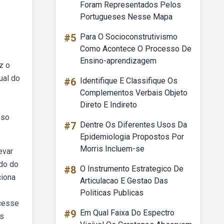
Foram Representados Pelos
Portugueses Nesse Mapa
#5
Para O Socioconstrutivismo
Como Acontece O Processo De
Ensino-aprendizagem
z o
ual do
#6
Identifique E Classifique Os
Complementos Verbais Objeto
Direto E Indireto
sso
#7
Dentre Os Diferentes Usos Da
Epidemiologia Propostos Por
Morris Incluem-se
evar
do do
#8
O Instrumento Estrategico De
ciona
Articulacao E Gestao Das
Politicas Publicas
Acesse
#9
Em Qual Faixa Do Espectro
es