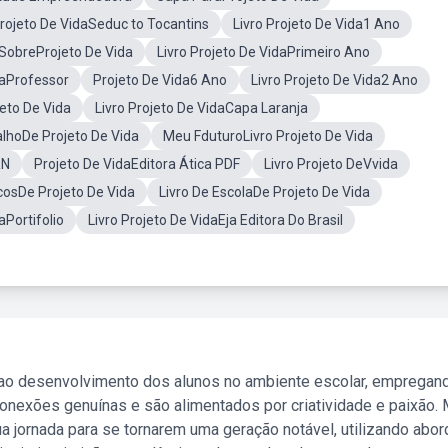
Projeto De VidaSeduc to Tocantins
Livro Projeto De Vida1 Ano
 SobreProjeto De Vida
Livro Projeto De VidaPrimeiro Ano
daProfessor
Projeto De Vida6 Ano
Livro Projeto De Vida2 Ano
eto De Vida
Livro Projeto De VidaCapa Laranja
lhoDe Projeto De Vida
Meu FduturoLivro Projeto De Vida
RN
Projeto De VidaEditora Ática PDF
Livro Projeto DeVvida
icosDe Projeto De Vida
Livro De EscolaDe Projeto De Vida
aPortifolio
Livro Projeto De VidaEja Editora Do Brasil
 ao desenvolvimento dos alunos no ambiente escolar, empregan
nexões genuínas e são alimentados por criatividade e paixão. 
a jornada para se tornarem uma geração notável, utilizando abo