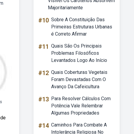
Visível Os Carotenos Absorvem
em
Majoritariamente
#10
Sobre A Constituição Das
Primeiras Estruturas Urbanas
é Correto Afirmar
#11
Quais São Os Principais
Problemas Filosóficos
Levantados Logo Ao Início
#12
Quais Coberturas Vegetais
Foram Devastadas Com O
Avanço Da Cafeicultura
#13
Para Resolver Cálculos Com
os
Potência Vale Relembrar
Algumas Propriedades
 de
#14
Caminhos Para Combate A
Intolerância Religiosa No