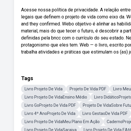
Acesse nossa política de privacidade. A relação entre
legais que definem o projeto de vida como eixo da. 
and they confirmed. Webo objetivo é alinhar as habil
material, mais do que tecer o futuro, é descobrir a p
definidas pela bncc com o currículo do seu estado. N
protagonismo que eles tem. Web — o livro, escrito por g
trabalha atividades e práticas que estimulam os (as) j
Tags
Livro Projeto De Vida
Projeto De Vida PDF
Livro Meu
Livro Projeto De VidaEnsino Médio
Livro DidáticoProjet
Livro GoProjeto De Vida PDF
Projeto De VidaSobre Fut
Livro 4º AnoProjeto De Vida
Livro GestaoDe Vida PDF
Livro Projeto De VidaMeu Plano Em Ação
CadernoProje
Livro Projeto De VidaSaraiva
Livro Projeto De Vida EA