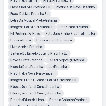
PretinhaDo Meme
Preta PretinhaLoja
Frases DoLivro Pretinha Eu
PretinhaDe Neve Desenho
Frase DoLivro Pretinha Eu
Letra Da Musical PretaPretinha
Imagens DoLivro Pretinha Eu
Frase ParaPretinha
Kit PretinhaDe Neve
Foto Júlio Emílio BrazPretinha Eu
Boneca Preta
Boneca PretinhaCareca
LivroMenina Pretinha
Sintese Do Enredo DoLivro Pretinha Eu
Novela PretaPretinha
Tensor VigorelçiPretinha
Historia DonaPretinha
JoyPretinha
PretinhaDe Neve Personagem
Imagens Preto E Branco DoLivro Pretinha Eu
Educação Infantil CrinçaPretinha
Educação Infantil CriançaPretinha
PretinhaEduardo Lima
Betha a BailarinaPretinha