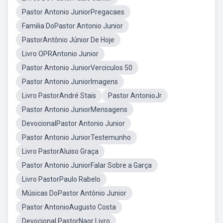
Pastor Antonio JuniorPregacaes
Familia DoPastor Antonio Junior
PastorAntônio Júnior De Hoje
Livro OPRAntonio Junior
Pastor Antonio JuniorVerciculos 50
Pastor Antonio JuniorImagens
Livro PastorAndré Stais
Pastor AntonioJr
Pastor Antonio JuniorMensagens
DevocionalPastor Antonio Junior
Pastor Antonio JuniorTestemunho
Livro PastorAluiso Graça
Pastor Antonio JuniorFalar Sobre a Garça
Livro PastorPaulo Rabelo
Músicas DoPastor Antônio Junior
Pastor AntonioAugusto Costa
Devocional PastorNaor Livro