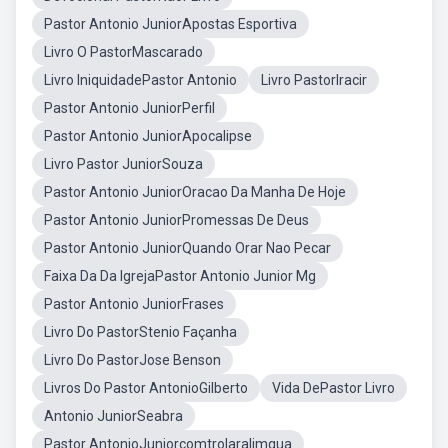
Pastor Antonio JuniorApostas Esportiva
Livro O PastorMascarado
Livro IniquidadePastor Antonio
Livro PastorIracir
Pastor Antonio JuniorPerfil
Pastor Antonio JuniorApocalipse
Livro Pastor JuniorSouza
Pastor Antonio JuniorOracao Da Manha De Hoje
Pastor Antonio JuniorPromessas De Deus
Pastor Antonio JuniorQuando Orar Nao Pecar
Faixa Da Da IgrejaPastor Antonio Junior Mg
Pastor Antonio JuniorFrases
Livro Do PastorStenio Façanha
Livro Do PastorJose Benson
Livros Do Pastor AntonioGilberto
Vida DePastor Livro
Antonio JuniorSeabra
Pastor AntonioJuniorcomtrolaralimgua