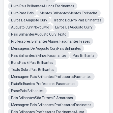
Livro Pais BrilhantesAlunos Fascinantes
LivroPara Pais
Mentes BrilhantesMentes Treinadas
Livros DeAugusto Cury
Trecho DoLivro Pais Brilhantes
Augusto Cury NovoLivro
Livros DeAugusto Curry
Pais BrilhantesAugusto Cury Texto
Professores BrilhantesAlunos Fascinantes Frases
Mensagens De Augusto CuryPais Brilhantes
Pais Brilhantes EFilhos Fascinantes
Pais Brilhante
BonsPais E Pais Brilhantes
Texto SobrePais Brilhantes
Mensagem Pais Brilhantes ProfessoresFacinantes
PiaiaBrilhantes Professores Fascinantes
FrasePais Brilhantes
Pais BrilhantesSão Firmes E Amorosos
Mensagem Pais Brilhantes ProfessoresFascinates
Pais Brilhantes Professores FascinantesAutor