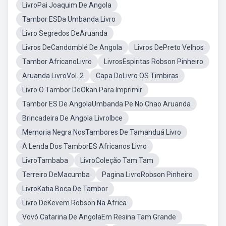
LivroPai Joaquim De Angola
Tambor ESDa Umbanda Livro
Livro Segredos DeAruanda
Livros DeCandomblé De Angola
Livros DePreto Velhos
Tambor AfricanoLivro
LivrosEspiritas Robson Pinheiro
Aruanda LivroVol. 2
Capa DoLivro OS Timbiras
Livro O Tambor DeOkan Para Imprimir
Tambor ES De AngolaUmbanda Pe No Chao Aruanda
Brincadeira De Angola LivroIbce
Memoria Negra NosTambores De Tamanduá Livro
A Lenda Dos TamborES Africanos Livro
LivroTambaba
LivroColeção Tam Tam
Terreiro DeMacumba
Pagina LivroRobson Pinheiro
LivroKatia Boca De Tambor
Livro DeKevem Robson Na Africa
Vovó Catarina De AngolaEm Resina Tam Grande