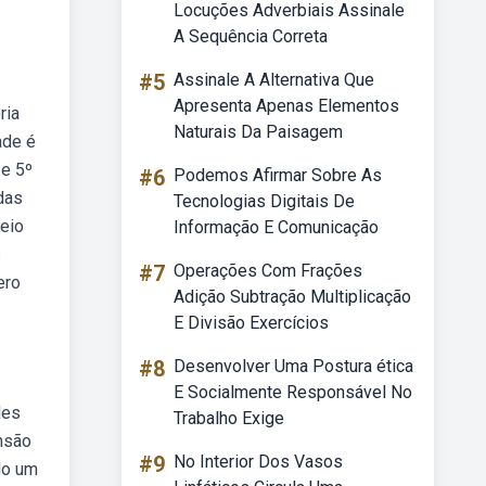
Locuções Adverbiais Assinale
A Sequência Correta
#5
Assinale A Alternativa Que
Apresenta Apenas Elementos
ria
Naturais Da Paisagem
ade é
 e 5º
#6
Podemos Afirmar Sobre As
das
Tecnologias Digitais De
meio
Informação E Comunicação
s
#7
Operações Com Frações
ero
Adição Subtração Multiplicação
E Divisão Exercícios
#8
Desenvolver Uma Postura ética
E Socialmente Responsável No
des
Trabalho Exige
ensão
#9
No Interior Dos Vasos
do um