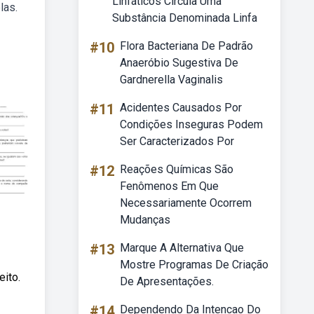
Linfáticos Circula Uma
las.
Substância Denominada Linfa
#10
Flora Bacteriana De Padrão
Anaeróbio Sugestiva De
Gardnerella Vaginalis
#11
Acidentes Causados Por
Condições Inseguras Podem
Ser Caracterizados Por
#12
Reações Químicas São
Fenômenos Em Que
Necessariamente Ocorrem
Mudanças
#13
Marque A Alternativa Que
Mostre Programas De Criação
eito.
De Apresentações.
#14
Dependendo Da Intencao Do