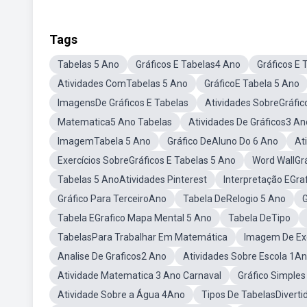
Tags
Tabelas 5 Ano
Gráficos E Tabelas4 Ano
Gráficos E
Atividades ComTabelas 5 Ano
GráficoE Tabela 5 Ano
ImagensDe Gráficos E Tabelas
Atividades SobreGráfic
Matematica5 Ano Tabelas
Atividades De Gráficos3 An
ImagemTabela 5 Ano
Gráfico DeAluno Do 6 Ano
At
Exercícios SobreGráficos E Tabelas 5 Ano
Word WallGrá
Tabelas 5 AnoAtividades Pinterest
Interpretação EGra
Gráfico Para TerceiroAno
Tabela DeRelogio 5 Ano
G
Tabela EGrafico Mapa Mental 5 Ano
Tabela DeTipo
TabelasPara Trabalhar Em Matemática
Imagem De Exe
Analise De Graficos2 Ano
Atividades Sobre Escola 1A
Atividade Matematica 3 Ano Carnaval
Gráfico Simple
Atividade Sobre a Água 4Ano
Tipos De TabelasDiverti