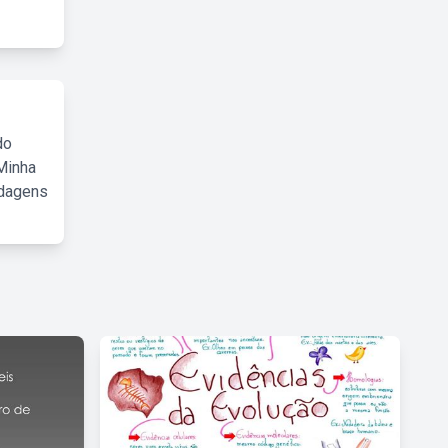
do
Minha
rdagens