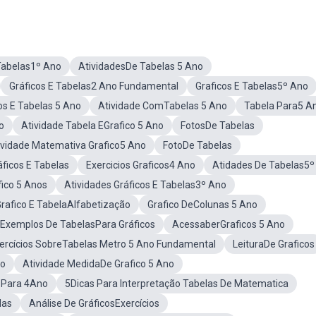
 Tabelas1º Ano
AtividadesDe Tabelas 5 Ano
Gráficos E Tabelas2 Ano Fundamental
Graficos E Tabelas5º Ano
os E Tabelas 5 Ano
Atividade ComTabelas 5 Ano
Tabela Para5 A
o
Atividade Tabela EGrafico 5 Ano
FotosDe Tabelas
ividade Matemativa Grafico5 Ano
FotoDe Tabelas
ficos E Tabelas
Exercicios Graficos4 Ano
Atidades De Tabelas5º
fico 5 Anos
Atividades Gráficos E Tabelas3º Ano
rafico E TabelaAlfabetização
Grafico DeColunas 5 Ano
Exemplos De TabelasPara Gráficos
AcessaberGraficos 5 Ano
rcícios SobreTabelas Metro 5 Ano Fundamental
LeituraDe Graficos
no
Atividade MedidaDe Grafico 5 Ano
s Para 4Ano
5Dicas Para Interpretação Tabelas De Matematica
das
Análise De GráficosExercícios