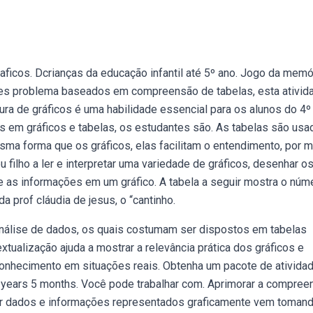
aficos. Dcrianças da educação infantil até 5º ano. Jogo da memó
ões problema baseados em compreensão de tabelas, esta ativid
tura de gráficos é uma habilidade essencial para os alunos do 4º
s em gráficos e tabelas, os estudantes são. As tabelas são usa
ma forma que os gráficos, elas facilitam o entendimento, por 
 filho a ler e interpretar uma variedade de gráficos, desenhar o
e as informações em um gráfico. A tabela a seguir mostra o núm
 prof cláudia de jesus, o “cantinho.
análise de dados, os quais costumam ser dispostos em tabelas
tualização ajuda a mostrar a relevância prática dos gráficos e
 conhecimento em situações reais. Obtenha um pacote de ativida
 2 years 5 months. Você pode trabalhar com. Aprimorar a compre
retar dados e informações representados graficamente vem toman