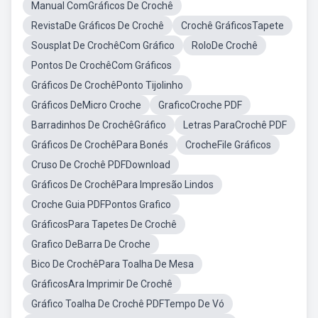
Manual ComGráficos De Crochê
RevistaDe Gráficos De Crochê
Crochê GráficosTapete
Sousplat De CrochêCom Gráfico
RoloDe Crochê
Pontos De CrochêCom Gráficos
Gráficos De CrochêPonto Tijolinho
Gráficos DeMicro Croche
GraficoCroche PDF
Barradinhos De CrochêGráfico
Letras ParaCrochê PDF
Gráficos De CrochêPara Bonés
CrocheFile Gráficos
Cruso De Crochê PDFDownload
Gráficos De CrochêPara Impresão Lindos
Croche Guia PDFPontos Grafico
GráficosPara Tapetes De Crochê
Grafico DeBarra De Croche
Bico De CrochêPara Toalha De Mesa
GráficosAra Imprimir De Crochê
Gráfico Toalha De Crochê PDFTempo De Vó