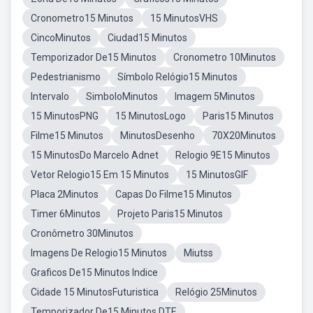
Cronometro15 Minutos
15 MinutosVHS
CincoMinutos
Ciudad15 Minutos
Temporizador De15 Minutos
Cronometro 10Minutos
Pedestrianismo
Símbolo Relógio15 Minutos
Intervalo
SimboloMinutos
Imagem 5Minutos
15 MinutosPNG
15 MinutosLogo
Paris15 Minutos
Filme15 Minutos
MinutosDesenho
70X20Minutos
15 MinutosDo Marcelo Adnet
Relogio 9E15 Minutos
Vetor Relogio15 Em 15 Minutos
15 MinutosGIF
Placa 2Minutos
Capas Do Filme15 Minutos
Timer 6Minutos
Projeto Paris15 Minutos
Cronômetro 30Minutos
Imagens De Relogio15 Minutos
Miutss
Graficos De15 Minutos Indice
Cidade 15 MinutosFuturistica
Relógio 25Minutos
Temporizador De15 Minutos DTE