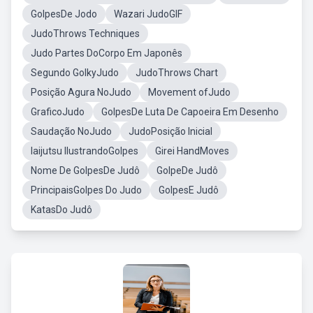
GolpesDe Jodo
Wazari JudoGIF
JudoThrows Techniques
Judo Partes DoCorpo Em Japonês
Segundo GolkyJudo
JudoThrows Chart
Posição Agura NoJudo
Movement ofJudo
GraficoJudo
GolpesDe Luta De Capoeira Em Desenho
Saudação NoJudo
JudoPosição Inicial
Iaijutsu IlustrandoGolpes
Girei HandMoves
Nome De GolpesDe Judô
GolpeDe Judô
PrincipaisGolpes Do Judo
GolpesE Judô
KatasDo Judô