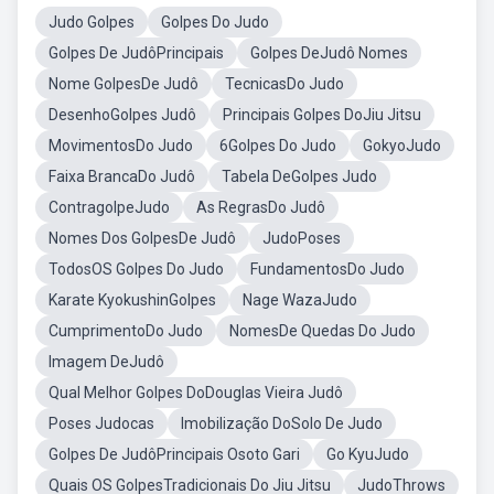
Judo Golpes
Golpes Do Judo
Golpes De JudôPrincipais
Golpes DeJudô Nomes
Nome GolpesDe Judô
TecnicasDo Judo
DesenhoGolpes Judô
Principais Golpes DoJiu Jitsu
MovimentosDo Judo
6Golpes Do Judo
GokyoJudo
Faixa BrancaDo Judô
Tabela DeGolpes Judo
ContragolpeJudo
As RegrasDo Judô
Nomes Dos GolpesDe Judô
JudoPoses
TodosOS Golpes Do Judo
FundamentosDo Judo
Karate KyokushinGolpes
Nage WazaJudo
CumprimentoDo Judo
NomesDe Quedas Do Judo
Imagem DeJudô
Qual Melhor Golpes DoDouglas Vieira Judô
Poses Judocas
Imobilização DoSolo De Judo
Golpes De JudôPrincipais Osoto Gari
Go KyuJudo
Quais OS GolpesTradicionais Do Jiu Jitsu
JudoThrows