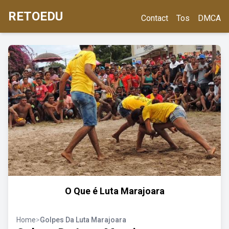
RETOEDU
Contact
Tos
DMCA
O Que é Luta Marajoara
Home
>
Golpes Da Luta Marajoara