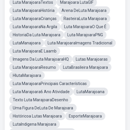
Luta MarajoaraTextos
Marajoara LutaGIF
Luta MarajoaraHistória
Arena DeLuta Marajoara
Luta MarajoaraCrianças
RasteiraLuta Marajoara
Luta MarajoaraNa Argila
Luta MarajoaraO Que É
HistoriaDa Luta Marajoara
Luta MarajoaraPNG
LutaManajoara
Luta MarajoaraImagens Tradicional
Luta MarajoaraE Laamb
Imagens Da Luta MarajoaraHQ
Lutas Marajoaras
Luta MarajoaraResumo
LutaBrasileira Marajoara
HlutaMarajoara
Luta MarajoaraPrincipais Características
Luta Marajoara6 Ano Atividade
LutaMarajoana
Texto Luta MarajoaraDesenho
Uma Figura DeLuta De Marajoara
Históricoa Lutas Marajoara
EsporteMarajoara
LutaIndigena Marajoara