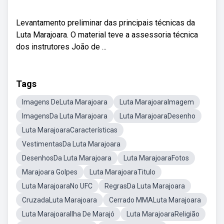
Levantamento preliminar das principais técnicas da
Luta Marajoara. O material teve a assessoria técnica
dos instrutores João de ...
Tags
Imagens DeLuta Marajoara
Luta MarajoaraImagem
ImagensDa Luta Marajoara
Luta MarajoaraDesenho
Luta MarajoaraCaracterísticas
VestimentasDa Luta Marajoara
DesenhosDa Luta Marajoara
Luta MarajoaraFotos
Marajoara Golpes
Luta MarajoaraTitulo
Luta MarajoaraNo UFC
RegrasDa Luta Marajoara
CruzadaLuta Marajoara
Cerrado MMALuta Marajoara
Luta MarajoaraIlha De Marajó
Luta MarajoaraReligião