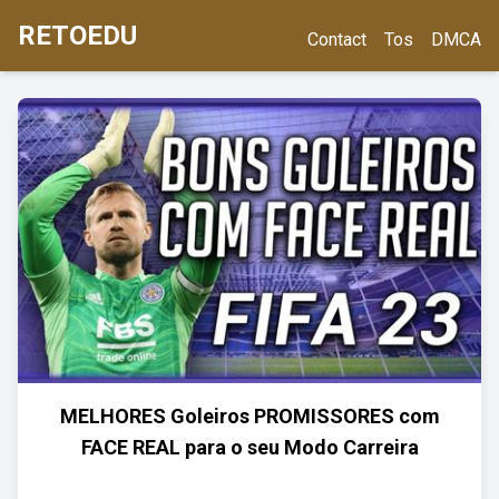
RETOEDU
Contact
Tos
DMCA
MELHORES Goleiros PROMISSORES com
FACE REAL para o seu Modo Carreira