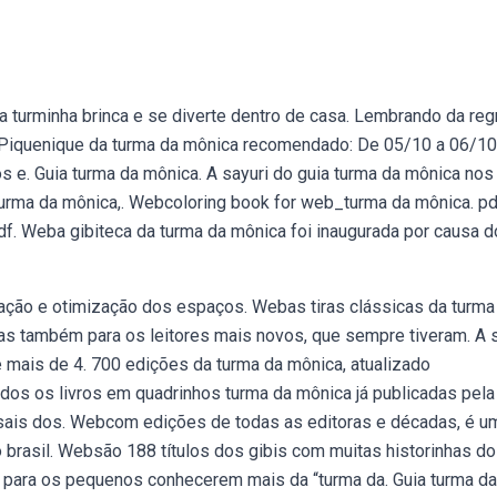
urminha brinca e se diverte dentro de casa. Lembrando da reg
. Piquenique da turma da mônica recomendado: De 05/10 a 06/1
e. Guia turma da mônica. A sayuri do guia turma da mônica nos
urma da mônica,. Webcoloring book for web_turma da mônica. pd
df. Weba gibiteca da turma da mônica foi inaugurada por causa d
pação e otimização dos espaços. Webas tiras clássicas da turma
s também para os leitores mais novos, que sempre tiveram. A s
 mais de 4. 700 edições da turma da mônica, atualizado
dos os livros em quadrinhos turma da mônica já publicadas pela
nsais dos. Webcom edições de todas as editoras e décadas, é u
o brasil. Websão 188 títulos dos gibis com muitas historinhas do
e para os pequenos conhecerem mais da “turma da. Guia turma da