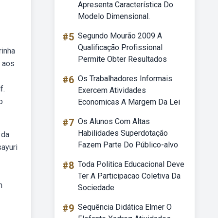
Apresenta Característica Do
Modelo Dimensional.
#5
Segundo Mourão 2009 A
Qualificação Profissional
rinha
Permite Obter Resultados
0 aos
#6
Os Trabalhadores Informais
f.
Exercem Atividades
o
Economicas A Margem Da Lei
#7
Os Alunos Com Altas
Habilidades Superdotação
 da
Fazem Parte Do Público-alvo
ayuri
#8
Toda Politica Educacional Deve
Ter A Participacao Coletiva Da
m
Sociedade
#9
Sequência Didática Elmer O