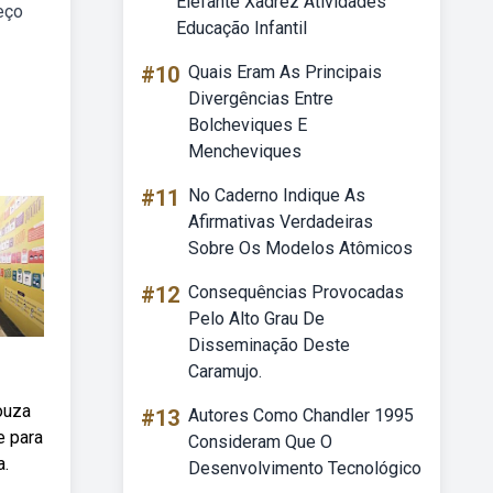
Elefante Xadrez Atividades
eço
Educação Infantil
#10
Quais Eram As Principais
Divergências Entre
Bolcheviques E
Mencheviques
#11
No Caderno Indique As
Afirmativas Verdadeiras
Sobre Os Modelos Atômicos
#12
Consequências Provocadas
Pelo Alto Grau De
Disseminação Deste
Caramujo.
ouza
#13
Autores Como Chandler 1995
e para
Consideram Que O
a.
Desenvolvimento Tecnológico