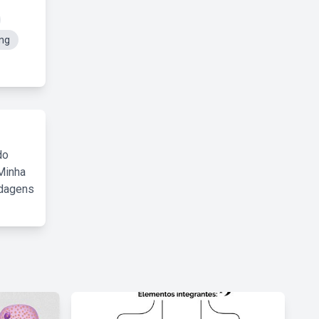
ng
do
Minha
rdagens