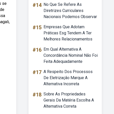
s se
#14
No Que Se Refere As
 de
Diretrizes Curriculares
ssa
Nacionais Podemos Observar
agali,
#15
Empresas Que Adotam
Práticas Esg Tendem A Ter
Melhores Relacionamentos
#16
Em Qual Alternativa A
Concordância Nominal Não Foi
Feita Adequadamente
#17
A Respeito Dos Processos
De Eletrização Marque A
Alternativa Incorreta
#18
Sobre As Propriedades
Gerais Da Matéria Escolha A
Alternativa Correta