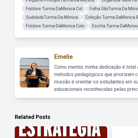
Pequeno PrincipeTurma Da Monica
Organizar GibisTu
Folclore Turma DaMonica Col
Folha GibiTurma Da Môn
SudokidsTurma Da Mônica
Coleção Turma DaMonica 
Folclore Turma DaMonica Colo
Escrita Turma DaMonic
Emelie
Como mentor, minha dedicação é total
métodos pedagógicos que priorizam co
missão é orientar os estudantes em su
educacionais reconhecidas pelas princ
Related Posts