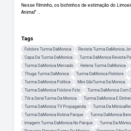
Nesse filminho, os bichinhos de estimação do Limoei
Animal" ...
Tags
Folclore Turma DaMonica
Revista Turma DaMonica J
Capa Da Turma DaMonica
Turma DaMonica Revista P
Turma DaMonica Mercado
Helena Turma DaMonica
Thuga Turma DaMonica
Turma DaMonica Flolclore
Turma DaMonica Política
Mini GibiTurma Da Monica
Turma DaMonica Folclore Foto
Turma DaMonica Com D
Titi a SerieTurma Da Monica
Turma DaMonica E Dinhei
Turma DaMonica TV Propaganda
Turma Da MônicaRe
Turma DaMonica Rotina Parque
Turma DaMonica Bene
Imagem Turma DaMonica No Parque
Turma Da Mônic