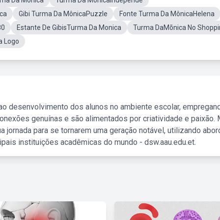
rma Da Mônica
Turma Da MônicaIndepende
ica
Gibi Turma Da MônicaPuzzle
Fonte Turma Da MônicaHelena
80
Estante De GibisTurma Da Monica
Turma DaMõnica No Shoppi
a Logo
 ao desenvolvimento dos alunos no ambiente escolar, empregan
nexões genuínas e são alimentados por criatividade e paixão. 
a jornada para se tornarem uma geração notável, utilizando abo
ipais instituições acadêmicas do mundo - dsw.aau.edu.et.