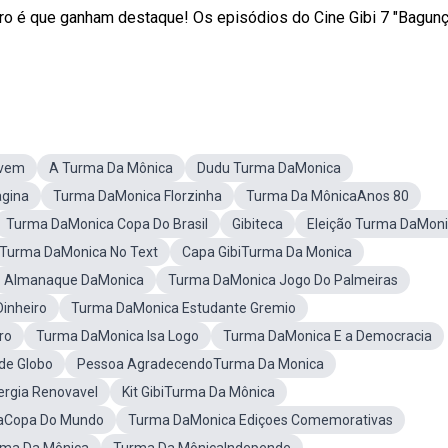
ro é que ganham destaque! Os episódios do Cine Gibi 7 "Bagun
ovem
A Turma Da Mônica
Dudu Turma DaMonica
agina
Turma DaMonica Florzinha
Turma Da MônicaAnos 80
Turma DaMonica Copa Do Brasil
Gibiteca
Eleição Turma DaMon
Turma DaMonica No Text
Capa GibiTurma Da Monica
Almanaque DaMonica
Turma DaMonica Jogo Do Palmeiras
inheiro
Turma DaMonica Estudante Gremio
ro
Turma DaMonica Isa Logo
Turma DaMonica E a Democracia
de Globo
Pessoa AgradecendoTurma Da Monica
rgia Renovavel
Kit GibiTurma Da Mônica
aCopa Do Mundo
Turma DaMonica Ediçoes Comemorativas