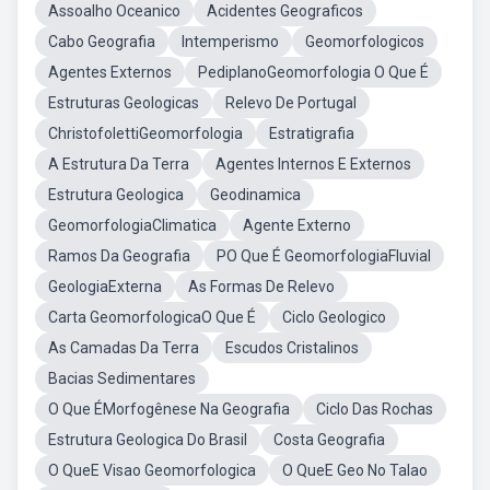
Assoalho Oceanico
Acidentes Geograficos
Cabo Geografia
Intemperismo
Geomorfologicos
Agentes Externos
PediplanoGeomorfologia O Que É
Estruturas Geologicas
Relevo De Portugal
ChristofolettiGeomorfologia
Estratigrafia
A Estrutura Da Terra
Agentes Internos E Externos
Estrutura Geologica
Geodinamica
GeomorfologiaClimatica
Agente Externo
Ramos Da Geografia
PO Que É GeomorfologiaFluvial
GeologiaExterna
As Formas De Relevo
Carta GeomorfologicaO Que É
Ciclo Geologico
As Camadas Da Terra
Escudos Cristalinos
Bacias Sedimentares
O Que ÉMorfogênese Na Geografia
Ciclo Das Rochas
Estrutura Geologica Do Brasil
Costa Geografia
O QueE Visao Geomorfologica
O QueE Geo No Talao