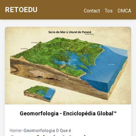
RETOEDU
Contact
Tos
DMCA
Geomorfologia - Enciclopédia Global™
Home
>
Geomorfologia O Que é