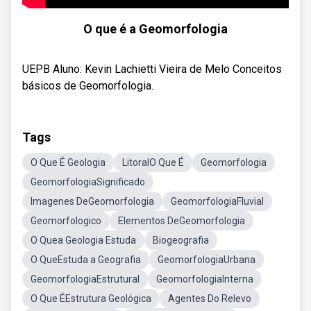
O que é a Geomorfologia
UEPB Aluno: Kevin Lachietti Vieira de Melo Conceitos
básicos de Geomorfologia.
Tags
O Que É Geologia
LitoralO Que É
Geomorfologia
GeomorfologiaSignificado
Imagenes DeGeomorfologia
GeomorfologiaFluvial
Geomorfologico
Elementos DeGeomorfologia
O Quea Geologia Estuda
Biogeografia
O QueEstuda a Geografia
GeomorfologiaUrbana
GeomorfologiaEstrutural
GeomorfologiaInterna
O Que ÉEstrutura Geológica
Agentes Do Relevo