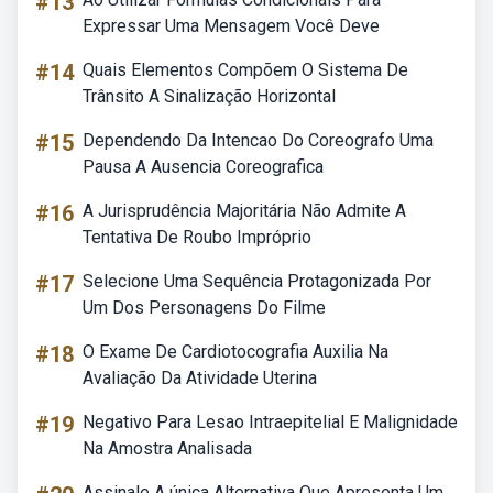
#13
Expressar Uma Mensagem Você Deve
#14
Quais Elementos Compõem O Sistema De
Trânsito A Sinalização Horizontal
#15
Dependendo Da Intencao Do Coreografo Uma
Pausa A Ausencia Coreografica
#16
A Jurisprudência Majoritária Não Admite A
Tentativa De Roubo Impróprio
#17
Selecione Uma Sequência Protagonizada Por
Um Dos Personagens Do Filme
#18
O Exame De Cardiotocografia Auxilia Na
Avaliação Da Atividade Uterina
#19
Negativo Para Lesao Intraepitelial E Malignidade
Na Amostra Analisada
Assinale A única Alternativa Que Apresenta Um