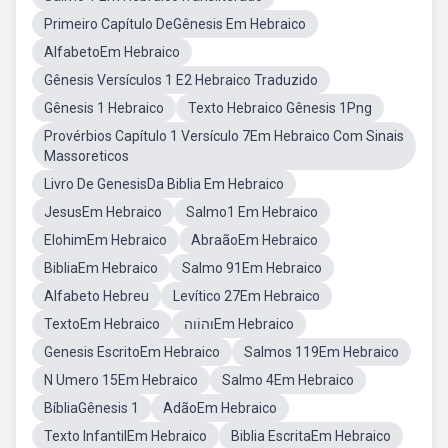
Primeiro Capítulo DeGênesis Em Hebraico
AlfabetoEm Hebraico
Gênesis Versículos 1 E2 Hebraico Traduzido
Gênesis 1 Hebraico
Texto Hebraico Gênesis 1Png
Provérbios Capítulo 1 Versículo 7Em Hebraico Com Sinais
Massoreticos
Livro De GenesisDa Biblia Em Hebraico
JesusEm Hebraico
Salmo1 Em Hebraico
ElohimEm Hebraico
AbraãoEm Hebraico
BibliaEm Hebraico
Salmo 91Em Hebraico
Alfabeto Hebreu
Levítico 27Em Hebraico
TextoEm Hebraico
והוֹוהEm Hebraico
Genesis EscritoEm Hebraico
Salmos 119Em Hebraico
N Umero 15Em Hebraico
Salmo 4Em Hebraico
BíbliaGênesis 1
AdãoEm Hebraico
Texto InfantilEm Hebraico
Biblia EscritaEm Hebraico