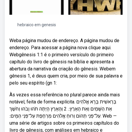
hebraico em genesis
Weba página mudou de endereço. A página mudou de
endereço. Para acessar a página nova clique aqui.
Webgênesis 1:1 é o primeiro versículo do primeiro
capítulo do livro de gênesis na bíblia e apresenta a
abertura da narrativa da criação do gênesis. Webem
gênesis 1, é deus quem cria, por meio de sua palavra e
pelo seu espírito (gn 1:
Às vezes essa referência no plural parece ainda mais
notável, feita de forma explícita. בְּרֵאשִׁית בָּרָא אֱלֹהִים
אֵת הַשָּׁמַיִם וְאֵת הָאָרֶץ ׃. 2 וְהָאָרֶץ הָיְתָה תֹהוּ וָבֹהוּ וְחֹשֶׁךְ
עַל־פְּנֵי תְהוֹם וְרוּחַ אֱלֹהִים מְרַחֶפֶת עַל־פְּנֵי הַמָּיִם ׃. Web —
uma série de artigos sobre os primeiros capítulos do
livro de gênesis, com análises em hebraico e