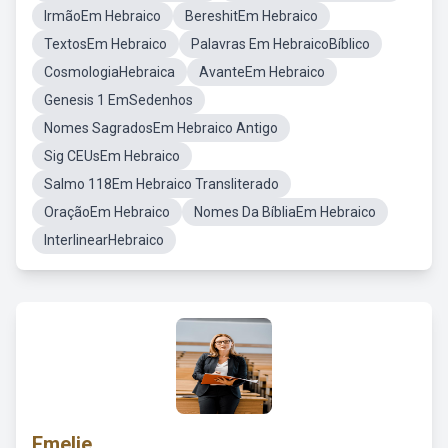
IrmãoEm Hebraico
BereshitEm Hebraico
TextosEm Hebraico
Palavras Em HebraicoBíblico
CosmologiaHebraica
AvanteEm Hebraico
Genesis 1 EmSedenhos
Nomes SagradosEm Hebraico Antigo
Sig CEUsEm Hebraico
Salmo 118Em Hebraico Transliterado
OraçãoEm Hebraico
Nomes Da BíbliaEm Hebraico
InterlinearHebraico
Emelie