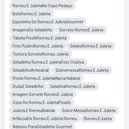
Romeu E JulietaNo Copo Pedaço
BoloRomeu E Julieta
Espetinho De Romeu E JulietaGourmet
ImagensDe Geladinho
Sorvete RomeoE Julieta
Tabela PicoléRomeu E Julieta
Foto PudimRomeu E Julieta
GelatoRomeu E Julieta
Textura SorveteRomeu Julieta
Geladinho Romeu E JulietaFoto Criativa
GeladinhoArtesanal
SobremessaRomeu E Julieta
Picole Romeu E JulietaMarca Italiana
DuduE Geladinho
GelatinaRomeu E Julieta
Imagem Sorvete RomeoE Julieta
Copo De Romeu E JulietaPicado
Julieta E RomeuBebida
Sobre MesasRomeu E Julieta
InfânciaDe Romeu E Julieta Romeu
Romeu EJuieta
Adesivo ParaGeladinho Gourmet