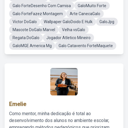
Galo ForteDesenho Com Camisa
GaloMuito Forte
Galo ForteFazez Montagem
Arte CanecaGalo
Victor DoGalo
Wallpaper GaloDoido E Hulk
GaloJpg
Mascote DoGalo Marvel
Velha vsGalo
Regata DoGalo
Jogador Atletico Mineiro
GaloMGE America Mg
Galo Catavento ForteMaquete
Emelie
Como mentor, minha dedicação é total ao
desenvolvimento dos alunos no ambiente escolar,
empregando métodos pedagógicos que priorizam