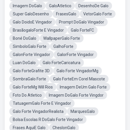
Imagem DoGalo
GaloAtletico
DesenhoDe Galo
Super GaloDesenho
FrasesGalo
VetorGalo Forte
Galo DoidoE Vingador
Prompt DoGalo Vingador
BrasãogaloForte E Vingador
Galo ForteFC
Boné DoGalo
WallpaperGalo Forte
SimboloGalo Forte
GalhoForte
GalonForte Vingador
GalorForte Vingador
Luan DoGalo
Galo ForteCaricatura
Galo ForteGrafite 3D
Galo Forte VingadorMg
SombraGalo Forte
Galo ForteEm Corel Mascote
Galo ForteMg Will Rios
Imagem DeUm Galo Forte
Foto Do Atletico
Imagem DoGalo Forte Vingdor
TatuagemGalo Forte E Vingador
Galo Forte VingadorRealista
MarquesGalo
Bolsa Escolas R DoGalo Forte Vingador
Frases AquiE Galo
CheslonGalo