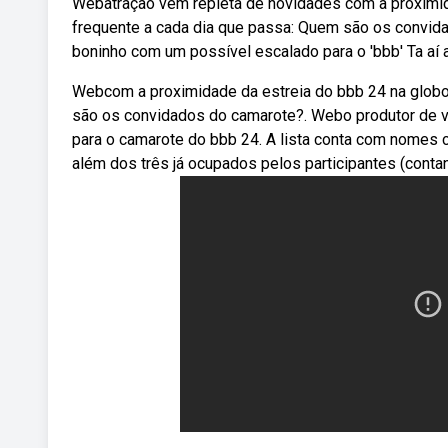
Webatração vem repleta de novidades com a proximid
frequente a cada dia que passa: Quem são os convida
boninho com um possível escalado para o 'bbb' Ta aí a 
Webcom a proximidade da estreia do bbb 24 na globo
são os convidados do camarote?. Webo produtor de va
para o camarote do bbb 24. A lista conta com nomes c
além dos três já ocupados pelos participantes (contan