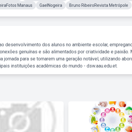
eiraFotos Manaus
GaelNogeira
Bruno RibeiroRevista Metrópole
 ao desenvolvimento dos alunos no ambiente escolar, empregan
nexões genuínas e são alimentados por criatividade e paixão. 
a jornada para se tornarem uma geração notável, utilizando abo
ipais instituições acadêmicas do mundo - dsw.aau.edu.et.