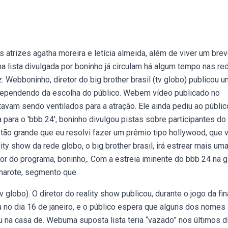
trizes agatha moreira e letícia almeida, além de viver um bre
lista divulgada por boninho já circulam há algum tempo nas re
z. Webboninho, diretor do big brother brasil (tv globo) publicou 
dependendo da escolha do público. Webem vídeo publicado no
avam sendo ventilados para a atração. Ele ainda pediu ao públi
para o 'bbb 24', boninho divulgou pistas sobre participantes do
 tão grande que eu resolvi fazer um prêmio tipo hollywood, que 
ty show da rede globo, o big brother brasil, irá estrear mais um
etor do programa, boninho,. Com a estreia iminente do bbb 24 na g
marote, segmento que.
lobo). O diretor do reality show publicou, durante o jogo da fin
o dia 16 de janeiro, e o público espera que alguns dos nomes
u na casa de. Webuma suposta lista teria “vazado” nos últimos d