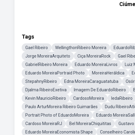
Ciúme
Tags
Gael Ribeiro
WellingthonRibeiro Moreira
EduardoRib
Jorge MoreiraArquiteto
Ciça MoreiraRock
Gael Rib
GabrielRibeiro Moreira
Eduardo MoreiraLivros
Luiz 
Eduardo MoreiraPortraid Photo
MoreiraHeráldica
E
StepahnyRibeiro
Edna MoreiraCaraguatatuba
Osór
Djalma RibeiroExetiva
Imagem De EduardoRibeiro
Kevin MauricioRibeiro
CardosoMoreira
IedaRibeiro
Paulo ArturMoreira Ribeiro Guimarães
Dudu RibeiroAt
Portrait Photo of EduardoMoreira
Eduardo MoreiraSal
Cardoso MoreiraRJ
Bel MoreiraChiquititas
Gustavo 
Eduardo MoreiraEconomista Shape
Conselheiro Carol