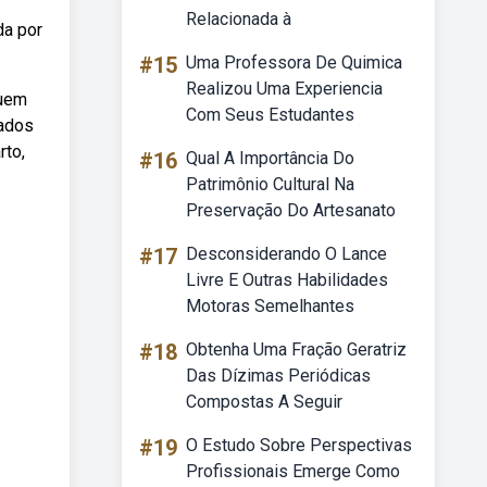
Relacionada à
da por
#15
Uma Professora De Quimica
Realizou Uma Experiencia
Quem
Com Seus Estudantes
dados
rto,
#16
Qual A Importância Do
Patrimônio Cultural Na
Preservação Do Artesanato
#17
Desconsiderando O Lance
Livre E Outras Habilidades
Motoras Semelhantes
#18
Obtenha Uma Fração Geratriz
Das Dízimas Periódicas
Compostas A Seguir
#19
O Estudo Sobre Perspectivas
Profissionais Emerge Como