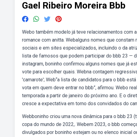
Gael Ribeiro Moreira Bbb
Webo também modelo já teve relacionamentos com as a
romance com anitta. Webalguns nomes que constam na 
sociais e em sites especializados, incluindo o da atri
lista de famosos que podem participar do bbb 23 — 
instagram, boninho confirmou alguns nomes que já est
vote para escolher quais. Webna contagem regressiva 
'camarote'; Web“a lista de candidatos para o bbb está
vota em quem deve entrar no bbb”, afirmou. Webo reali
temporada a partir de janeiro do próximo ano. E o dir
cresce a expectativa em torno dos convidados do ca
Webboninho criou uma nova dinâmica para o bbb 23 (tv g
copa do mundo de 2022,. Webem 2023, o bbb começa n
divulgados por boninho estejam ou no elenco inicial o