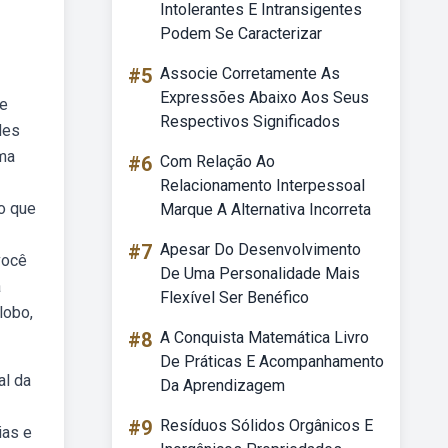
Intolerantes E Intransigentes
Podem Se Caracterizar
#5
Associe Corretamente As
Expressões Abaixo Aos Seus
ve
Respectivos Significados
des
uma
#6
Com Relação Ao
Relacionamento Interpessoal
co que
Marque A Alternativa Incorreta
#7
Apesar Do Desenvolvimento
você
De Uma Personalidade Mais
a
Flexível Ser Benéfico
lobo,
#8
A Conquista Matemática Livro
De Práticas E Acompanhamento
al da
Da Aprendizagem
#9
Resíduos Sólidos Orgânicos E
ias e