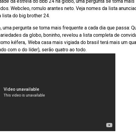
ade da estreia do bbb 24 na globo, uma pergunta se torna mais
dos. Webcleo, romulo arantes neto. Veja nomes da lista anuncia
lista do big brother 24.
, uma pergunta se torna mais frequente a cada dia que passa: 
riedades da globo, boninho, revelou a lista completa de convi
omo kéfera,. Weba casa mais vigiada do brasil terá mais um qua
do com o do líder), serão quatro ao todo.