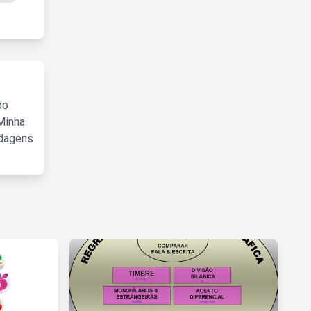
do
Minha
rdagens