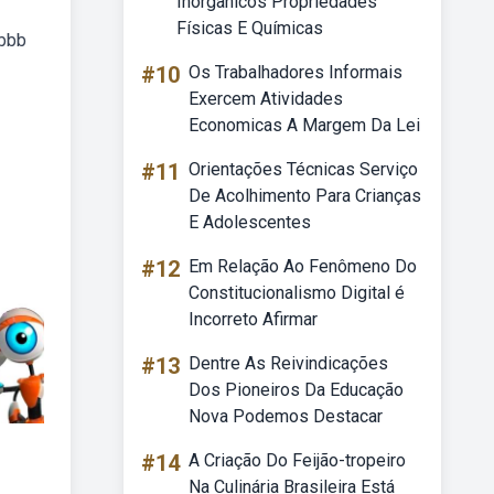
Inorgânicos Propriedades
Físicas E Químicas
 bbb
#10
Os Trabalhadores Informais
Exercem Atividades
Economicas A Margem Da Lei
#11
Orientações Técnicas Serviço
De Acolhimento Para Crianças
E Adolescentes
#12
Em Relação Ao Fenômeno Do
Constitucionalismo Digital é
Incorreto Afirmar
#13
Dentre As Reivindicações
Dos Pioneiros Da Educação
Nova Podemos Destacar
#14
A Criação Do Feijão-tropeiro
Na Culinária Brasileira Está