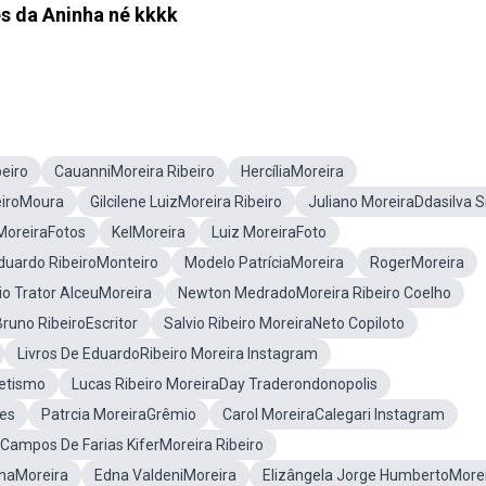
s da Aninha né kkkk
eiro
CauanniMoreira Ribeiro
HercíliaMoreira
eiroMoura
Gilcilene LuizMoreira Ribeiro
Juliano MoreiraDdasilva S
MoreiraFotos
KelMoreira
Luiz MoreiraFoto
duardo RibeiroMonteiro
Modelo PatríciaMoreira
RogerMoreira
io Trator AlceuMoreira
Newton MedradoMoreira Ribeiro Coelho
Bruno RibeiroEscritor
Salvio Ribeiro MoreiraNeto Copiloto
Livros De EduardoRibeiro Moreira Instagram
letismo
Lucas Ribeiro MoreiraDay Traderondonopolis
les
Patrcia MoreiraGrêmio
Carol MoreiraCalegari Instagram
Campos De Farias KiferMoreira Ribeiro
inaMoreira
Edna ValdeniMoreira
Elizângela Jorge HumbertoMore