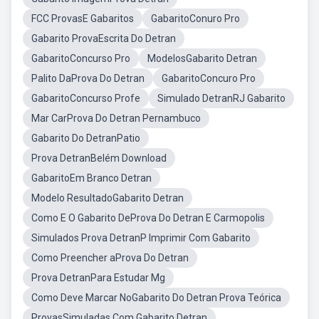
FCC ProvasE Gabaritos
GabaritoConuro Pro
Gabarito ProvaEscrita Do Detran
GabaritoConcurso Pro
ModelosGabarito Detran
Palito DaProva Do Detran
GabaritoConcuro Pro
GabaritoConcurso Profe
Simulado DetranRJ Gabarito
Mar CarProva Do Detran Pernambuco
Gabarito Do DetranPatio
Prova DetranBelém Download
GabaritoEm Branco Detran
Modelo ResultadoGabarito Detran
Como E O Gabarito DeProva Do Detran E Carmopolis
Simulados Prova DetranP Imprimir Com Gabarito
Como Preencher aProva Do Detran
Prova DetranPara Estudar Mg
Como Deve Marcar NoGabarito Do Detran Prova Teórica
ProvasSimuladas Com Gabarito Detran