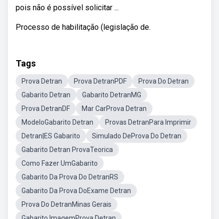
pois não é possível solicitar ...
Processo de habilitação (legislação de.
Tags
Prova Detran
Prova DetranPDF
Prova Do Detran
Gabarito Detran
Gabarito DetranMG
Prova DetranDF
Mar CarProva Detran
ModeloGabarito Detran
Provas DetranPara Imprimir
Detran|ES Gabarito
Simulado DeProva Do Detran
Gabarito Detran ProvaTeorica
Como Fazer UmGabarito
Gabarito Da Prova Do DetranRS
Gabarito Da Prova DoExame Detran
Prova Do DetranMinas Gerais
Gabarito ImagemProva Detran