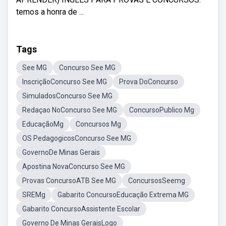
temos a honra de ...
Tags
See MG
Concurso See MG
InscriçãoConcurso See MG
Prova DoConcurso
SimuladosConcurso See MG
Redaçao NoConcurso See MG
ConcursoPublico Mg
EducaçãoMg
Concursos Mg
OS PedagogicosConcurso See MG
GovernoDe Minas Gerais
Apostina NovaConcurso See MG
Provas ConcursoATB See MG
ConcursosSeemg
SREMg
Gabarito ConcursoEducação Extrema MG
Gabarito ConcursoAssistente Escolar
Governo De Minas GeraisLogo