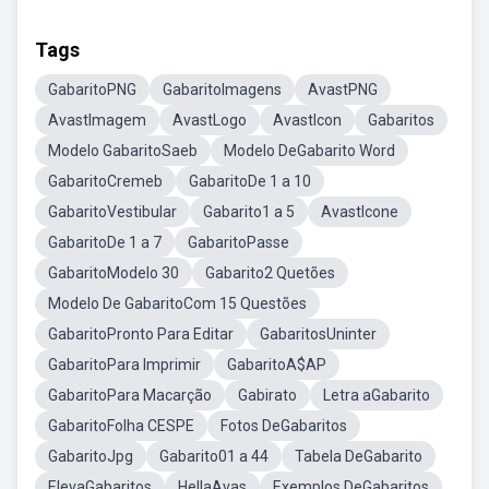
Tags
GabaritoPNG
GabaritoImagens
AvastPNG
AvastImagem
AvastLogo
AvastIcon
Gabaritos
Modelo GabaritoSaeb
Modelo DeGabarito Word
GabaritoCremeb
GabaritoDe 1 a 10
GabaritoVestibular
Gabarito1 a 5
AvastIcone
GabaritoDe 1 a 7
GabaritoPasse
GabaritoModelo 30
Gabarito2 Quetões
Modelo De GabaritoCom 15 Questões
GabaritoPronto Para Editar
GabaritosUninter
GabaritoPara Imprimir
GabaritoA$AP
GabaritoPara Macarção
Gabirato
Letra aGabarito
GabaritoFolha CESPE
Fotos DeGabaritos
GabaritoJpg
Gabarito01 a 44
Tabela DeGabarito
ElevaGabaritos
HellaAvas
Exemplos DeGabaritos