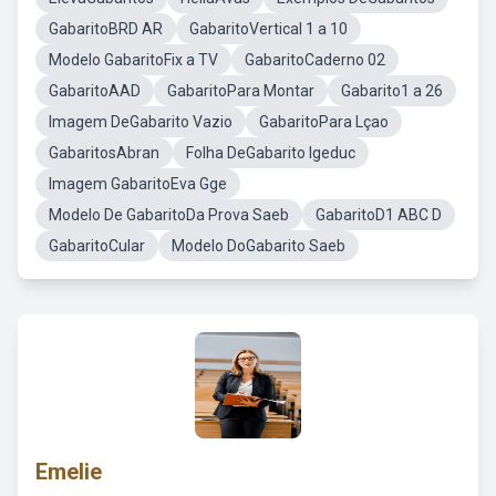
GabaritoBRD AR
GabaritoVertical 1 a 10
Modelo GabaritoFix a TV
GabaritoCaderno 02
GabaritoAAD
GabaritoPara Montar
Gabarito1 a 26
Imagem DeGabarito Vazio
GabaritoPara Lçao
GabaritosAbran
Folha DeGabarito Igeduc
Imagem GabaritoEva Gge
Modelo De GabaritoDa Prova Saeb
GabaritoD1 ABC D
GabaritoCular
Modelo DoGabarito Saeb
Emelie