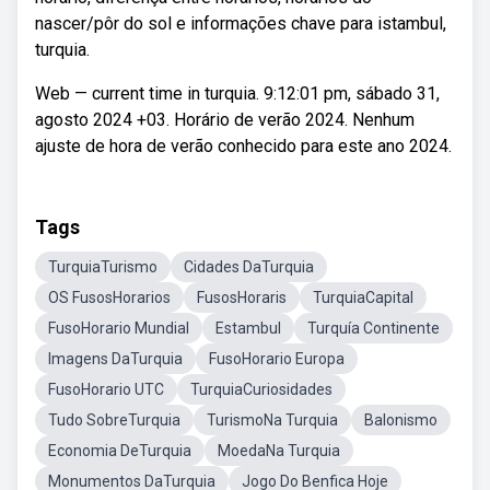
nascer/pôr do sol e informações chave para istambul,
turquia.
Web — current time in turquia. 9:12:01 pm, sábado 31,
agosto 2024 +03. Horário de verão 2024. Nenhum
ajuste de hora de verão conhecido para este ano 2024.
Tags
TurquiaTurismo
Cidades DaTurquia
OS FusosHorarios
FusosHoraris
TurquiaCapital
FusoHorario Mundial
Estambul
Turquía Continente
Imagens DaTurquia
FusoHorario Europa
FusoHorario UTC
TurquiaCuriosidades
Tudo SobreTurquia
TurismoNa Turquia
Balonismo
Economia DeTurquia
MoedaNa Turquia
Monumentos DaTurquia
Jogo Do Benfica Hoje