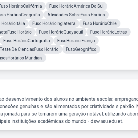
Fuso HorárioCalifórnia
Fuso HorárioAmérica Do Sul
uso HorárioGeografia
Atividades SobreFuso Horário
 HorárioItália
Fuso HorárioInglaterra
Fuso HorárioChile
netaFuso Horário
Fuso HorárioQuayaquil
Fuso HorárioLetras
Fuso HorárioCartografia
FusoHorario França
Teste De CienciasFuso Horário
FusoGeográfico
usosHorários Mundiais
 ao desenvolvimento dos alunos no ambiente escolar, empregan
nexões genuínas e são alimentados por criatividade e paixão. 
a jornada para se tornarem uma geração notável, utilizando abo
ipais instituições acadêmicas do mundo - dsw.aau.edu.et.