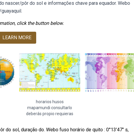
os do nascer/pôr do sol e informações chave para equador. Webo
/guayaquil.
mation, click the button below.
LEARN MORE
horarios husos
mapamundi consultarlo
deberás propio requieras
r do sol, duração do. Webo fuso horário de quito : 0°13′47″ s,