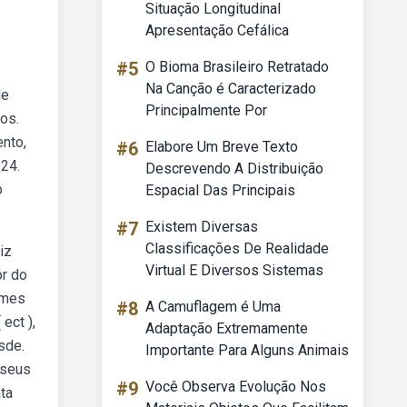
Situação Longitudinal
Apresentação Cefálica
#5
O Bioma Brasileiro Retratado
Na Canção é Caracterizado
de
Principalmente Por
ios.
nto,
#6
Elabore Um Breve Texto
024.
Descrevendo A Distribuição
o
Espacial Das Principais
#7
Existem Diversas
Classificações De Realidade
iz
Virtual E Diversos Sistemas
ôr do
rmes
#8
A Camuflagem é Uma
ect ),
Adaptação Extremamente
sde.
Importante Para Alguns Animais
 seus
#9
Você Observa Evolução Nos
ata