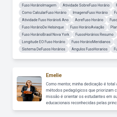
Fuso HorárioImagem
Atividade SobreFuso Horário
Como CalcularFuso Horário
ImagensFuso Horário
F
Atividade Fuso Horário6 Ano
AcreFuso Horário
Fuso
Fuso HorárioDe Helsinque
Fuso HorárioAviação
Pla
Fuso HorárioBrasil Nova York
FusosHorários Resumo
Longitude EO Fuso Horário
Fuso HorárioMeridianos
Sistema DeFusos Horários
Angulos FusoHorarios
F
Emelie
Como mentor, minha dedicação é total
métodos pedagógicos que priorizam co
missão é orientar os estudantes em su
educacionais reconhecidas pelas princ