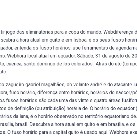
istir jogo das eliminatórias para a copa do mundo. Webdiferença 
Descubra a hora atual em quito e em lisboa, e os seus fusos horár
quador, entenda os fusos horários, use ferramentas de agendame
ns. Webhora local atual em equador. Sábado, 31 de agosto de 2
ito, cuenca, santo domingo de los colorados,. Atrás do utc (temp
tc.
 zagueiro gabriel magalhães, do volante andré e do atacante lu
ora, fuso horário, diferença entre horários, horários do nascer/p
os fusos horários são cada uma das vinte e quatro áreas fusifo
s de definição (ou atribuição) horária de. O horário do equador ( 
os da iana, é o horário observado no território equatoriano de
asília, brasil. Descubra a hora atual em quito e em brasília, e os
os. O fuso horário para a capital quito é usado aqui. Webhora ex