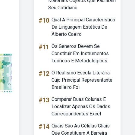
Materiais Objetos Que Facilitam
Seu Cotidiano
#10
Qual A Principal Característica
Da Linguagem Estética De
Alberto Caeiro
#11
Os Generos Devem Se
Constituir Em Instrumentos
Teoricos E Metodologicos
#12
O Realismo Escola Literária
Cujo Principal Representante
Brasileiro Foi
#13
Comparar Duas Colunas E
Localizar Apenas Os Dados
Correspondentes Excel
#14
Quais São As Células Gliais
Que Constituem A Barreira