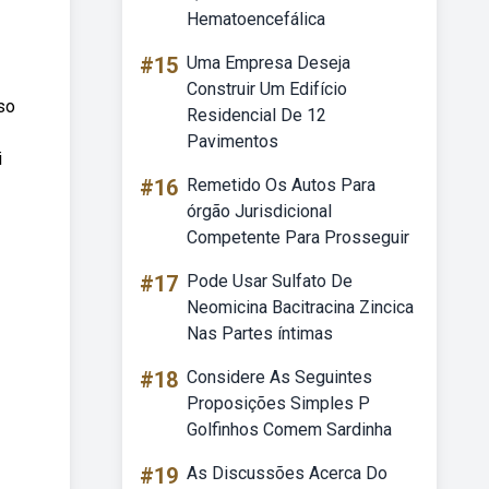
Hematoencefálica
#15
Uma Empresa Deseja
Construir Um Edifício
so
Residencial De 12
Pavimentos
i
#16
Remetido Os Autos Para
órgão Jurisdicional
Competente Para Prosseguir
#17
Pode Usar Sulfato De
Neomicina Bacitracina Zincica
Nas Partes íntimas
#18
Considere As Seguintes
Proposições Simples P
Golfinhos Comem Sardinha
#19
As Discussões Acerca Do