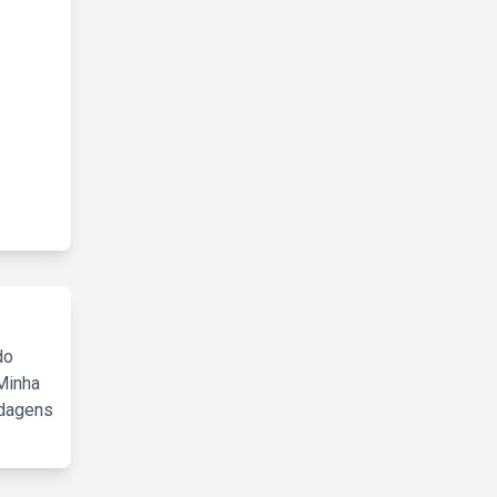
do
Minha
rdagens