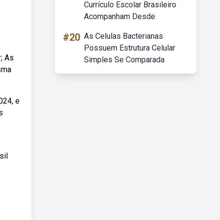
Currículo Escolar Brasileiro
Acompanham Desde
#20
As Celulas Bacterianas
Possuem Estrutura Celular
; As
Simples Se Comparada
esma
024, e
s
sil