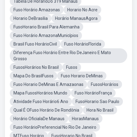
Tabela De HorárioDo 319 Manaus
Fuso Horário Amazonas
Horario No Acre
Horario DeBrasilia
Horário ManausAgora
FusoHorario Brasil Para Alemanha
Fuso Horário AmazonaMunicípios
Brasil Fuso HorárioCivil
Fuso HorárioFlorida
Diferença Fuso Horário Entre Rio DeJaneiro E Mato
Grosso
FusosHorários No Brasil
Fusos
Mapa Do BrasilFusos
Fuso Horario DeMinas
Fuso Horario DeMinas E Amazaonas
FusosHorários
Mapa FusosHorários Mundo
Fuso HorárioFrança
Atividade Fuso Horário6 Ano
FusoHorario Sao Paulo
Qual É OFuso Horário De Rondônia
Hora No Brasil
Horário OficialaDe Manaus
HorasManaus
Fuso HorárioPreferencial No Rio De Janeiro
MTFuso Horário
FusoHorario No Brasil