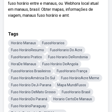
fuso horário entre e manaus, ou. Webhora local atual
em manaus, brasil. Obter mapas, informações de
viagem, manaus fuso horário e amt.
Tags
Horário Manaus
FusosHorarios
Fuso HorárioResumo
FusoHorario Do Acre
FusoHorario Pratico
Fuso Horario DeRondonia
HoraDe Manaus
Fuso Horário DeAngola
FusosHorarios Brasileiros
FusoHorario França
Fuso HorárioAmérica Do Sul
Fuso HorárioAcre Meme
Fuso Horário DeJi-Parana
Mapa MundiFusos
Fuso Horário DeMato Grosso
FusoHorario Brasil
Fuso HorárioDo Paraná
Horario CertoDe Manaus
Fuso HorárioParaguay