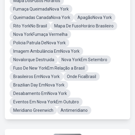
Mapa DosFusos Horários
Fumaça QueimadaNova York
Queimadas CanadaNova York
ApagãoNova York
Rito YorkNo Brasil
Mapa De FusoHorário Brasileiro
Nova YorkFumaça Vermelha
Policia Patrula DeNova York
Imagem Ambulância EmNova York
NovaIorque Destruida
Nova YorkEm Setembro
Fuso De New YorkEm Relação a Brasil
Brasileiros EmNova York
Onde FicaBrasil
Brazilian Day EmNova York
Desabamento EmNova York
Eventos Em Nova YorkEm Outubro
Meridiano Greenwich
Antimeridiano