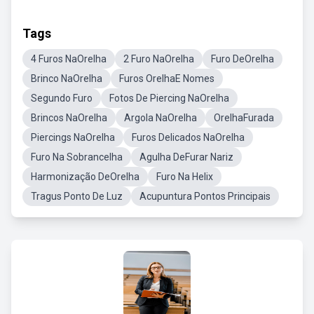
Tags
4 Furos NaOrelha
2 Furo NaOrelha
Furo DeOrelha
Brinco NaOrelha
Furos OrelhaE Nomes
Segundo Furo
Fotos De Piercing NaOrelha
Brincos NaOrelha
Argola NaOrelha
OrelhaFurada
Piercings NaOrelha
Furos Delicados NaOrelha
Furo Na Sobrancelha
Agulha DeFurar Nariz
Harmonização DeOrelha
Furo Na Helix
Tragus Ponto De Luz
Acupuntura Pontos Principais