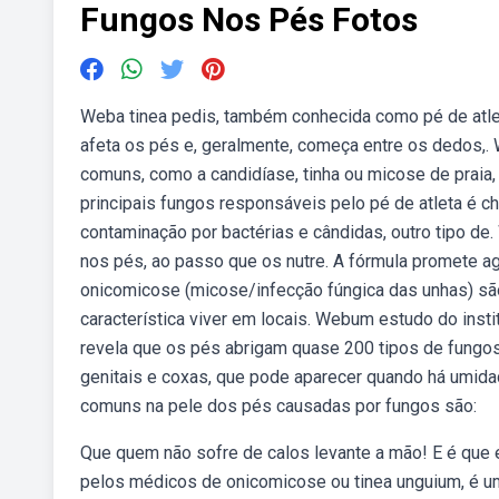
Fungos Nos Pés Fotos
Weba tinea pedis, também conhecida como pé de atleta
afeta os pés e, geralmente, começa entre os dedos,
comuns, como a candidíase, tinha ou micose de praia
principais fungos responsáveis pelo pé de atleta é 
contaminação por bactérias e cândidas, outro tipo d
nos pés, ao passo que os nutre. A fórmula promete a
onicomicose (micose/infecção fúngica das unhas) s
característica viver em locais. Webum estudo do ins
revela que os pés abrigam quase 200 tipos de fungos
genitais e coxas, que pode aparecer quando há umid
comuns na pele dos pés causadas por fungos são:
Que quem não sofre de calos levante a mão! E é que
pelos médicos de onicomicose ou tinea unguium, é u