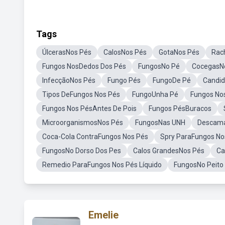
Tags
ÚlcerasNos Pés
CalosNos Pés
GotaNos Pés
Rac
Fungos NosDedos Dos Pés
FungosNo Pé
CocegasN
InfecçãoNos Pés
Fungo Pés
FungoDe Pé
Candid
Tipos DeFungos Nos Pés
FungoUnha Pé
Fungos No
Fungos Nos PésAntes De Pois
Fungos PésBuracos
MicroorganismosNos Pés
FungosNas UNH
Descama
Coca-Cola ContraFungos Nos Pés
Spry ParaFungos No
FungosNo Dorso Dos Pes
Calos GrandesNos Pés
Ca
Remedio ParaFungos Nos Pés Líquido
FungosNo Peito
Emelie