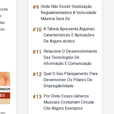
#9
Onde Não Existir Sinalização
icose
Regulamentadora A Velocidade
e
Máxima Será De
das
#10
A Tabela Apresenta Algumas
 ou
Características E Aplicações
De Alguns ácidos
#11
Relacione O Desenvolvimento
Das Tecnologias De
Informação E Comunicação
#12
Qual O Seu Planejamento Para
Desenvolver Os Pilares Da
Empregabilidade
#13
Por Onde Esses Gêneros
Musicais Costumam Circular
Cite Alguns Exemplos
nas