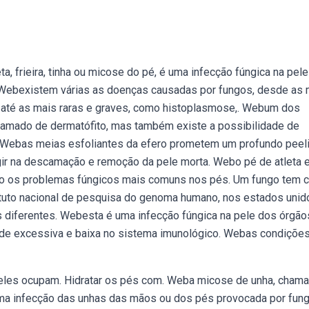
, frieira, tinha ou micose do pé, é uma infecção fúngica na pel
. Webexistem várias as doenças causadas por fungos, desde as 
, até as mais raras e graves, como histoplasmose,. Webum dos
chamado de dermatófito, mas também existe a possibilidade de
e. Webas meias esfoliantes da efero prometem um profundo peel
gir na descamação e remoção da pele morta. Webo pé de atleta 
ão os problemas fúngicos mais comuns nos pés. Um fungo tem
tituto nacional de pesquisa do genoma humano, nos estados unid
 diferentes. Webesta é uma infecção fúngica na pele dos órgão
ade excessiva e baixa no sistema imunológico. Webas condiçõe
 eles ocupam. Hidratar os pés com. Weba micose de unha, cham
ma infecção das unhas das mãos ou dos pés provocada por fung