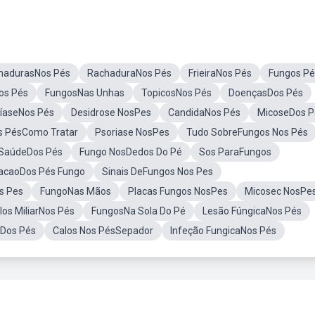
hadurasNos Pés
RachaduraNos Pés
FrieiraNos Pés
Fungos Pé
os Pés
FungosNas Unhas
TopicosNos Pés
DoençasDos Pés
íaseNos Pés
Desidrose NosPes
CandidaNos Pés
MicoseDos P
s PésComo Tratar
Psoriase NosPes
Tudo SobreFungos Nos Pés
SaúdeDos Pés
Fungo NosDedos Do Pé
Sos ParaFungos
caoDos Pés Fungo
Sinais DeFungos Nos Pes
s Pes
FungoNas Mãos
Placas Fungos NosPes
Micosec NosPe
los MiliarNos Pés
FungosNa Sola Do Pé
Lesão FúngicaNos Pés
 Dos Pés
Calos Nos PésSepador
Infeção FungicaNos Pés