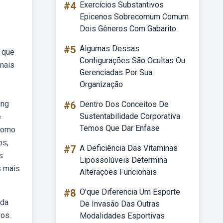
#4
Exercícios Substantivos
Epicenos Sobrecomum Comum
Dois Gêneros Com Gabarito
#5
Algumas Dessas
e que
Configurações São Ocultas Ou
mais
Gerenciadas Por Sua
Organização
ing
#6
Dentro Dos Conceitos De
Sustentabilidade Corporativa
e
Temos Que Dar Enfase
 como
os,
#7
A Deficiência Das Vitaminas
s
Lipossolúveis Determina
s mais
Alterações Funcionais
#8
O'que Diferencia Um Esporte
ada
De Invasão Das Outras
os.
Modalidades Esportivas