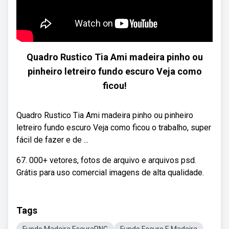
Quadro Rustico Tia Ami madeira pinho ou
pinheiro letreiro fundo escuro Veja como
ficou!
Quadro Rustico Tia Ami madeira pinho ou pinheiro
letreiro fundo escuro Veja como ficou o trabalho, super
fácil de fazer e de ...
67. 000+ vetores, fotos de arquivo e arquivos psd.
Grátis para uso comercial imagens de alta qualidade.
Tags