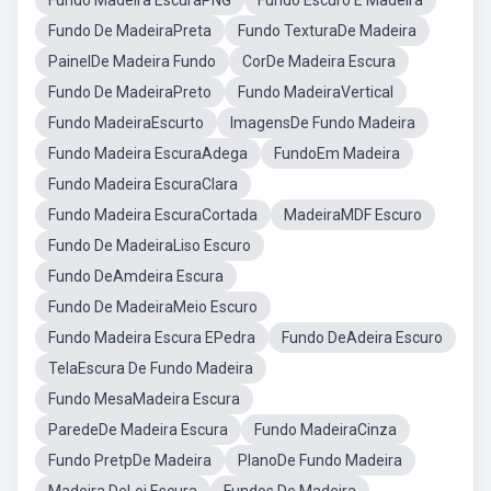
Fundo Madeira EscuraPNG
Fundo Escuro E Madeira
Fundo De MadeiraPreta
Fundo TexturaDe Madeira
PainelDe Madeira Fundo
CorDe Madeira Escura
Fundo De MadeiraPreto
Fundo MadeiraVertical
Fundo MadeiraEscurto
ImagensDe Fundo Madeira
Fundo Madeira EscuraAdega
FundoEm Madeira
Fundo Madeira EscuraClara
Fundo Madeira EscuraCortada
MadeiraMDF Escuro
Fundo De MadeiraLiso Escuro
Fundo DeAmdeira Escura
Fundo De MadeiraMeio Escuro
Fundo Madeira Escura EPedra
Fundo DeAdeira Escuro
TelaEscura De Fundo Madeira
Fundo MesaMadeira Escura
ParedeDe Madeira Escura
Fundo MadeiraCinza
Fundo PretpDe Madeira
PlanoDe Fundo Madeira