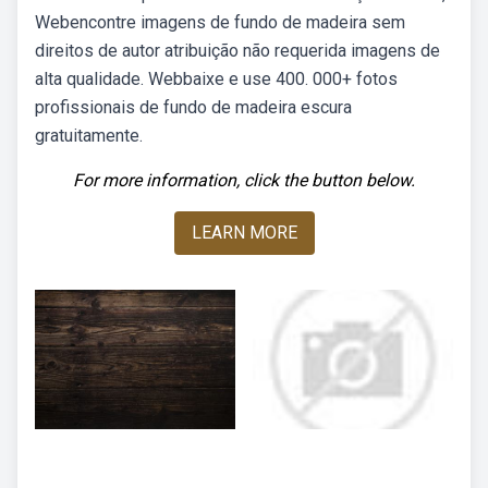
Webencontre imagens de fundo de madeira sem
direitos de autor atribuição não requerida imagens de
alta qualidade. Webbaixe e use 400. 000+ fotos
profissionais de fundo de madeira escura
gratuitamente.
For more information, click the button below.
LEARN MORE