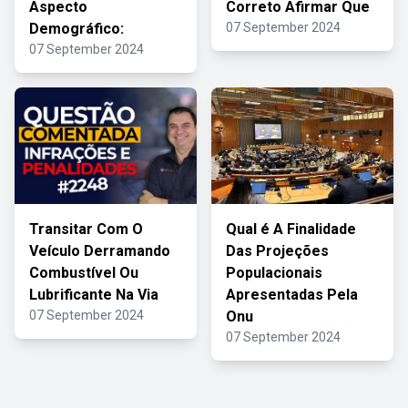
Aspecto
Correto Afirmar Que
Demográfico:
07 September 2024
07 September 2024
Transitar Com O
Qual é A Finalidade
Veículo Derramando
Das Projeções
Combustível Ou
Populacionais
Lubrificante Na Via
Apresentadas Pela
07 September 2024
Onu
07 September 2024