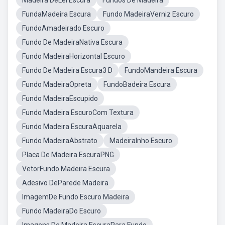
Madeira DeLei Escura
Fundos De Madeira
FundaMadeira Escura
Fundo MadeiraVerniz Escuro
FundoAmadeirado Escuro
Fundo De MadeiraNativa Escura
Fundo MadeiraHorizontal Escuro
Fundo De Madeira Escura3 D
FundoMandeira Escura
Fundo MadeiraOpreta
FundoBadeira Escura
Fundo MadeiraEscupido
Fundo Madeira EscuroCom Textura
Fundo Madeira EscuraAquarela
Fundo MadeiraAbstrato
MadeiraInho Escuro
Placa De Madeira EscuraPNG
VetorFundo Madeira Escura
Adesivo DeParede Madeira
ImagemDe Fundo Escuro Madeira
Fundo MadeiraDo Escuro