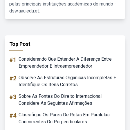
pelas principais instituições acadêmicas do mundo -
dsw.aau.edu.et.
Top Post
#1
Considerando Que Entender A Diferença Entre
Empreendedor E Intraempreendedor
#2
Observe As Estruturas Orgânicas Incompletas E
Identifique Os Itens Corretos
#3
Sobre As Fontes Do Direito Internacional
Considere As Seguintes Afirmações
#4
Classifique Os Pares De Retas Em Paralelas
Concorrentes Ou Perpendiculares