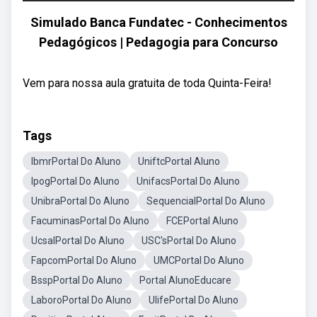
Simulado Banca Fundatec - Conhecimentos
Pedagógicos | Pedagogia para Concurso
Vem para nossa aula gratuita de toda Quinta-Feira!
Tags
IbmrPortal Do Aluno
UniftcPortal Aluno
IpogPortal Do Aluno
UnifacsPortal Do Aluno
UnibraPortal Do Aluno
SequencialPortal Do Aluno
FacuminasPortal Do Aluno
FCEPortal Aluno
UcsalPortal Do Aluno
USC'sPortal Do Aluno
FapcomPortal Do Aluno
UMCPortal Do Aluno
BsspPortal Do Aluno
Portal AlunoEducare
LaboroPortal Do Aluno
UlifePortal Do Aluno