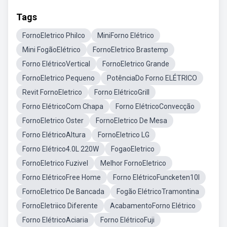
Tags
FornoEletrico Philco
MiniForno Elétrico
Mini FogãoElétrico
FornoEletrico Brastemp
Forno ElétricoVertical
FornoEletrico Grande
FornoEletrico Pequeno
PotênciaDo Forno ELÉTRICO
Revit FornoEletrico
Forno ElétricoGrill
Forno ElétricoCom Chapa
Forno ElétricoConvecção
FornoEletrico Oster
FornoEletrico De Mesa
Forno ElétricoAltura
FornoEletrico LG
Forno Elétrico4.0L 220W
FogaoEletrico
FornoEletrico Fuzivel
Melhor FornoEletrico
Forno ElétricoFree Home
Forno ElétricoFuncketen10l
FornoEletrico De Bancada
Fogão ElétricoTramontina
FornoEletriico Diferente
AcabamentoForno Elétrico
Forno ElétricoAciaria
Forno ElétricoFuji