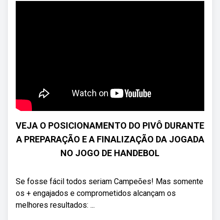
VEJA O POSICIONAMENTO DO PIVÔ DURANTE
A PREPARAÇÃO E A FINALIZAÇÃO DA JOGADA
NO JOGO DE HANDEBOL
Se fosse fácil todos seriam Campeões! Mas somente
os + engajados e comprometidos alcançam os
melhores resultados: ...