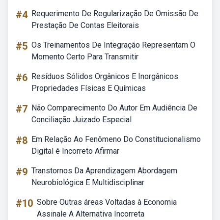
#4
Requerimento De Regularização De Omissão De
Prestação De Contas Eleitorais
#5
Os Treinamentos De Integração Representam O
Momento Certo Para Transmitir
#6
Resíduos Sólidos Orgânicos E Inorgânicos
Propriedades Físicas E Químicas
#7
Não Comparecimento Do Autor Em Audiência De
Conciliação Juizado Especial
#8
Em Relação Ao Fenômeno Do Constitucionalismo
Digital é Incorreto Afirmar
#9
Transtornos Da Aprendizagem Abordagem
Neurobiológica E Multidisciplinar
#10
Sobre Outras áreas Voltadas à Economia
Assinale A Alternativa Incorreta