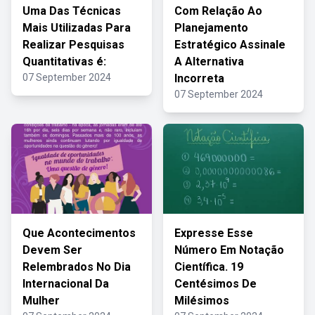
Uma Das Técnicas
Com Relação Ao
Mais Utilizadas Para
Planejamento
Realizar Pesquisas
Estratégico Assinale
Quantitativas é:
A Alternativa
07 September 2024
Incorreta
07 September 2024
Que Acontecimentos
Expresse Esse
Devem Ser
Número Em Notação
Relembrados No Dia
Científica. 19
Internacional Da
Centésimos De
Mulher
Milésimos