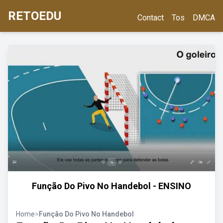
RETOEDU
Contact
Tos
DMCA
Função Do Pivo No Handebol - ENSINO
Home
>
Função Do Pivo No Handebol