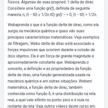
físicos. Algumas de suas propried. 1 delta de dirac.
Considere uma função gn(t), definida da seguinte
maneira, n, |t − t0| ≤ 1/2n t0) gn(t − = 0, |t − t0| > 1/2n.
Webaprenda o que é a função delta de dirac, como ela
surgiu na mecânica quântica e quais são suas
principais características matemáticas. Veja exemplos
de filtragem,. Webo delta de dirac está associado a
forças impulsivas que ocorrem durante a colisão de
dois objetos. Ela é um força de grande magnitude e
aproximadamente constante que. Webaprenda o
conceito, a definição e as propriedades da função
delta de dirac, uma função generalizada usada na
mecânica quântica e em outras situações. Webem
matemática, a função delta de dirac, também
conhecida como função δ, é uma distribuição na reta
real, a qual vale infinito no ponto zero e é nula no
restante da reta. Veja outros vídeos deste curso em.