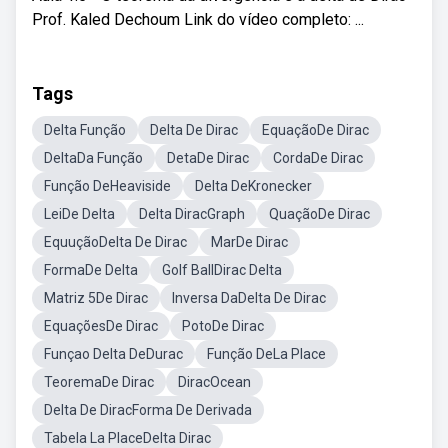
Prof. Kaled Dechoum Link do vídeo completo: ...
Tags
Delta Função
Delta De Dirac
EquaçãoDe Dirac
DeltaDa Função
DetaDe Dirac
CordaDe Dirac
Função DeHeaviside
Delta DeKronecker
LeiDe Delta
Delta DiracGraph
QuaçãoDe Dirac
EquuçãoDelta De Dirac
MarDe Dirac
FormaDe Delta
Golf BallDirac Delta
Matriz 5De Dirac
Inversa DaDelta De Dirac
EquaçõesDe Dirac
PotoDe Dirac
Funçao Delta DeDurac
Função DeLa Place
TeoremaDe Dirac
DiracOcean
Delta De DiracForma De Derivada
Tabela La PlaceDelta Dirac