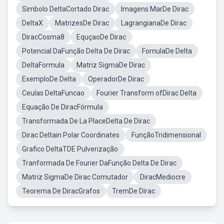
Simbolo DeltaCortado Dirac
Imagens MarDe Dirac
DeltaX
MatrizesDe Dirac
LagrangianaDe Dirac
DiracCosma8
EquçaoDe Dirac
Potencial DaFunção Delta De Dirac
FornulaDe Delta
DeltaFormula
Matriz SigmaDe Dirac
ExemploDe Delta
OperadorDe Dirac
Ceulas DeltaFuncao
Fourier Transform ofDirac Delta
Equação De DiracFórmula
Transformada De La PlaceDelta De Dirac
Dirac Deltain Polar Coordinates
FunçãoTridimensional
Grafico DeltaTDE Pulverização
Tranformada De Fourier DaFunção Delta De Dirac
Matriz SigmaDe Dirac Comutador
DiracMediocre
Teorema De DiracGrafos
TremDe Dirac