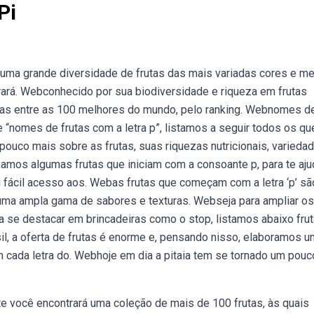
Pi
ma grande diversidade de frutas das mais variadas cores e 
rará. Webconhecido por sua biodiversidade e riqueza em frutas
cadas entre as 100 melhores do mundo, pelo ranking. Webnomes d
e “nomes de frutas com a letra p”, listamos a seguir todos os qu
uco mais sobre as frutas, suas riquezas nutricionais, varieda
xamos algumas frutas que iniciam com a consoante p, para te aju
u fácil acesso aos. Webas frutas que começam com a letra ‘p’ sã
 uma ampla gama de sabores e texturas. Webseja para ampliar o
 se destacar em brincadeiras como o stop, listamos abaixo fru
il, a oferta de frutas é enorme e, pensando nisso, elaboramos 
 cada letra do. Webhoje em dia a pitaia tem se tornado um pouc
e você encontrará uma coleção de mais de 100 frutas, às quais