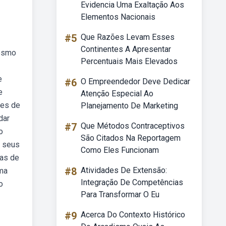
Evidencia Uma Exaltação Aos
Elementos Nacionais
#5
Que Razões Levam Esses
Continentes A Apresentar
mesmo
Percentuais Mais Elevados
e
#6
O Empreendedor Deve Dedicar
e
Atenção Especial Ao
des de
Planejamento De Marketing
dar
#7
Que Métodos Contraceptivos
o
São Citados Na Reportagem
s seus
Como Eles Funcionam
tas de
#8
Atividades De Extensão:
uma
Integração De Competências
o
Para Transformar O Eu
#9
Acerca Do Contexto Histórico