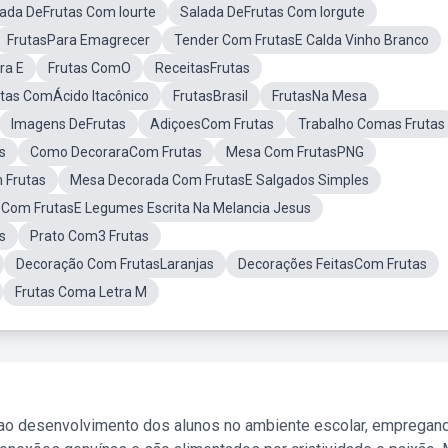
ada DeFrutas Com Iourte
Salada DeFrutas Com Iorgute
FrutasPara Emagrecer
Tender Com FrutasE Calda Vinho Branco
ra E
Frutas ComO
ReceitasFrutas
utas ComÁcido Itacônico
FrutasBrasil
FrutasNa Mesa
Imagens DeFrutas
AdiçoesCom Frutas
Trabalho Comas Frutas
s
Como DecoraraCom Frutas
Mesa Com FrutasPNG
 Frutas
Mesa Decorada Com FrutasE Salgados Simples
Com FrutasE Legumes Escrita Na Melancia Jesus
s
Prato Com3 Frutas
Decoração Com FrutasLaranjas
Decorações FeitasCom Frutas
Frutas Coma Letra M
 ao desenvolvimento dos alunos no ambiente escolar, empregan