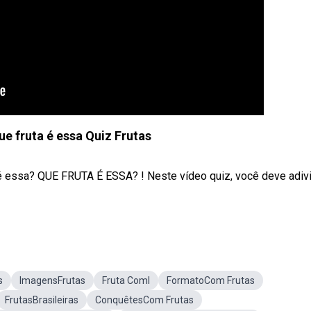
e fruta é essa Quiz Frutas
 é essa? QUE FRUTA É ESSA? ! Neste vídeo quiz, você deve adiv
s
ImagensFrutas
Fruta ComI
FormatoCom Frutas
FrutasBrasileiras
ConquêtesCom Frutas