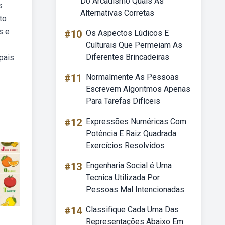
Do Arcadismo Quais As
s
Alternativas Corretas
to
s e
#10
Os Aspectos Lúdicos E
Culturais Que Permeiam As
Diferentes Brincadeiras
pais
#11
Normalmente As Pessoas
Escrevem Algoritmos Apenas
Para Tarefas Difíceis
#12
Expressões Numéricas Com
Potência E Raiz Quadrada
Exercícios Resolvidos
#13
Engenharia Social é Uma
Tecnica Utilizada Por
Pessoas Mal Intencionadas
#14
Classifique Cada Uma Das
Representações Abaixo Em