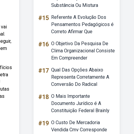
Substância Ou Mistura
#15
Referente A Evolução Dos
Pensamentos Pedagógicos é
 vai
Correto Afirmar Que
al.
eguir,
#16
O Objetivo Da Pesquisa De
s em
Clima Organizacional Consiste
Em Compreender
fícios
#17
Qual Das Opções Abaixo
etra
Representa Corretamente A
!
Conversão Do Radical
rutas
 as
#18
O Mais Importante
Documento Jurídico é A
Constituição Federal Brainly
#19
O Custo De Mercadoria
Vendida Cmv Corresponde