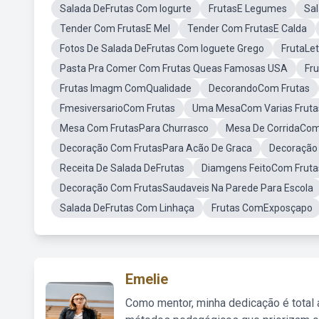
Salada DeFrutas Com Iogurte
FrutasE Legumes
Sal
Tender Com FrutasE Mel
Tender Com FrutasE Calda
Fotos De Salada DeFrutas Com Ioguete Grego
FrutaLet
Pasta Pra Comer Com Frutas Queas Famosas USA
Fr
Frutas Imagm ComQualidade
DecorandoCom Frutas
FmesiversarioCom Frutas
Uma MesaCom Varias Fruta
Mesa Com FrutasPara Churrasco
Mesa De CorridaCom
Decoração Com FrutasPara Acão De Graca
Decoração 
Receita De Salada DeFrutas
Diamgens FeitoCom Fruta
Decoração Com FrutasSaudaveis Na Parede Para Escola
Salada DeFrutas Com Linhaça
Frutas ComExposçapo
Emelie
Como mentor, minha dedicação é total