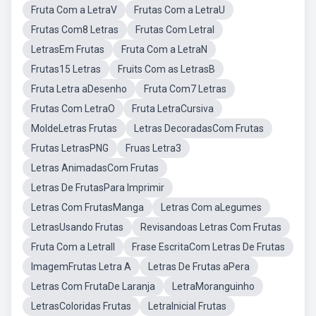
Fruta Com a LetraV
Frutas Com a LetraU
Frutas Com8 Letras
Frutas Com LetraI
LetrasEm Frutas
Fruta Com a LetraN
Frutas15 Letras
Fruits Com as LetrasB
Fruta Letra aDesenho
Fruta Com7 Letras
Frutas Com LetraO
Fruta LetraCursiva
MoldeLetras Frutas
Letras DecoradasCom Frutas
Frutas LetrasPNG
Fruas Letra3
Letras AnimadasCom Frutas
Letras De FrutasPara Imprimir
Letras Com FrutasManga
Letras Com aLegumes
LetrasUsando Frutas
Revisandoas Letras Com Frutas
Fruta Com a LetraII
Frase EscritaCom Letras De Frutas
ImagemFrutas Letra A
Letras De Frutas aPera
Letras Com FrutaDe Laranja
LetraMoranguinho
LetrasColoridas Frutas
LetraInicial Frutas